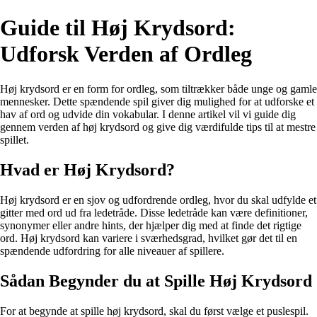
Guide til Høj Krydsord:
Udforsk Verden af Ordleg
Høj krydsord er en form for ordleg, som tiltrækker både unge og gamle
mennesker. Dette spændende spil giver dig mulighed for at udforske et
hav af ord og udvide din vokabular. I denne artikel vil vi guide dig
gennem verden af høj krydsord og give dig værdifulde tips til at mestre
spillet.
Hvad er Høj Krydsord?
Høj krydsord er en sjov og udfordrende ordleg, hvor du skal udfylde et
gitter med ord ud fra ledetråde. Disse ledetråde kan være definitioner,
synonymer eller andre hints, der hjælper dig med at finde det rigtige
ord. Høj krydsord kan variere i sværhedsgrad, hvilket gør det til en
spændende udfordring for alle niveauer af spillere.
Sådan Begynder du at Spille Høj Krydsord
For at begynde at spille høj krydsord, skal du først vælge et puslespil.