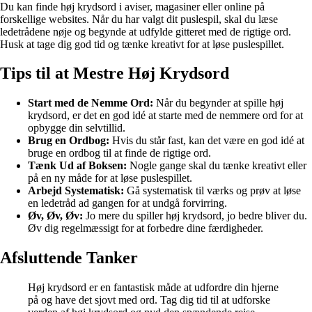
Du kan finde høj krydsord i aviser, magasiner eller online på
forskellige websites. Når du har valgt dit puslespil, skal du læse
ledetrådene nøje og begynde at udfylde gitteret med de rigtige ord.
Husk at tage dig god tid og tænke kreativt for at løse puslespillet.
Tips til at Mestre Høj Krydsord
Start med de Nemme Ord:
Når du begynder at spille høj
krydsord, er det en god idé at starte med de nemmere ord for at
opbygge din selvtillid.
Brug en Ordbog:
Hvis du står fast, kan det være en god idé at
bruge en ordbog til at finde de rigtige ord.
Tænk Ud af Boksen:
Nogle gange skal du tænke kreativt eller
på en ny måde for at løse puslespillet.
Arbejd Systematisk:
Gå systematisk til værks og prøv at løse
en ledetråd ad gangen for at undgå forvirring.
Øv, Øv, Øv:
Jo mere du spiller høj krydsord, jo bedre bliver du.
Øv dig regelmæssigt for at forbedre dine færdigheder.
Afsluttende Tanker
Høj krydsord er en fantastisk måde at udfordre din hjerne
på og have det sjovt med ord. Tag dig tid til at udforske