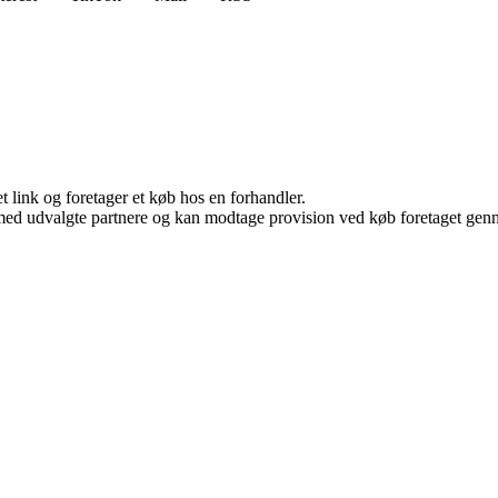
t link og foretager et køb hos en forhandler.
med udvalgte partnere og kan modtage provision ved køb foretaget gennem