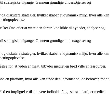
til strategiske tilgange. Gennem grundige undersøgelser og
.
 og diskutere strategier, hvilket skaber et dynamisk miljø, hvor alle kan
bettingoplevelse.
 Bet One efter at være den foretrukne kilde til nyheder, analyser og
til strategiske tilgange. Gennem grundige undersøgelser og
.
 og diskutere strategier, hvilket skaber et dynamisk miljø, hvor alle kan
bettingoplevelse.
else for, at viden er magt, tilbyder mediet en bred vifte af ressourcer,
kabe en platform, hvor alle kan finde den information, de behøver, for at
ed en forpligtelse til at levere indhold af højeste standard, er mediet