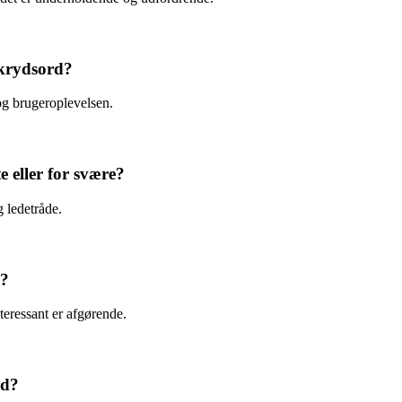
t krydsord?
og brugeroplevelsen.
 eller for svære?
 ledetråde.
d?
nteressant er afgørende.
rd?