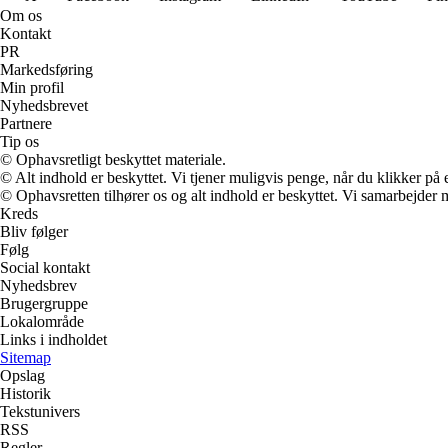
Om os
Kontakt
PR
Markedsføring
Min profil
Nyhedsbrevet
Partnere
Tip os
© Ophavsretligt beskyttet materiale.
© Alt indhold er beskyttet. Vi tjener muligvis penge, når du klikker på e
© Ophavsretten tilhører os og alt indhold er beskyttet. Vi samarbejder 
Kreds
Bliv følger
Følg
Social kontakt
Nyhedsbrev
Brugergruppe
Lokalområde
Links i indholdet
Sitemap
Opslag
Historik
Tekstunivers
RSS
Regler