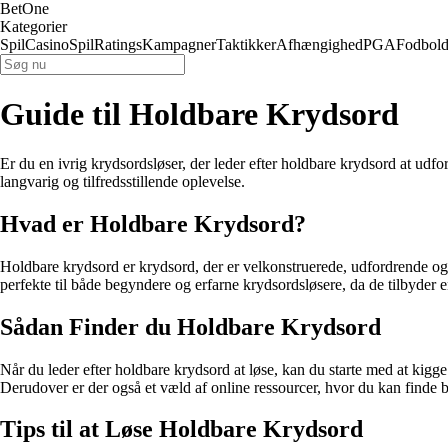
BetOne
Kategorier
Spil
Casino
Spil
Ratings
Kampagner
Taktikker
Afhængighed
PGA
Fodbol
Guide til Holdbare Krydsord
Er du en ivrig krydsordsløser, der leder efter holdbare krydsord at udfo
langvarig og tilfredsstillende oplevelse.
Hvad er Holdbare Krydsord?
Holdbare krydsord er krydsord, der er velkonstruerede, udfordrende og s
perfekte til både begyndere og erfarne krydsordsløsere, da de tilbyder
Sådan Finder du Holdbare Krydsord
Når du leder efter holdbare krydsord at løse, kan du starte med at kigge
Derudover er der også et væld af online ressourcer, hvor du kan finde
Tips til at Løse Holdbare Krydsord