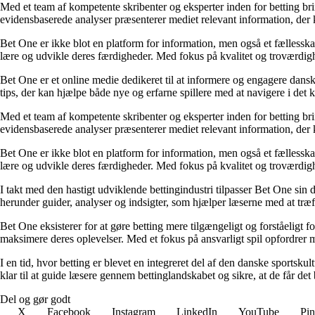
Med et team af kompetente skribenter og eksperter inden for betting br
evidensbaserede analyser præsenterer mediet relevant information, der 
Bet One er ikke blot en platform for information, men også et fællesskab 
lære og udvikle deres færdigheder. Med fokus på kvalitet og troværdighe
Bet One er et online medie dedikeret til at informere og engagere dansk
tips, der kan hjælpe både nye og erfarne spillere med at navigere i de
Med et team af kompetente skribenter og eksperter inden for betting br
evidensbaserede analyser præsenterer mediet relevant information, der 
Bet One er ikke blot en platform for information, men også et fællesskab 
lære og udvikle deres færdigheder. Med fokus på kvalitet og troværdighe
I takt med den hastigt udviklende bettingindustri tilpasser Bet One sin d
herunder guider, analyser og indsigter, som hjælper læserne med at træf
Bet One eksisterer for at gøre betting mere tilgængeligt og forståeligt f
maksimere deres oplevelser. Med et fokus på ansvarligt spil opfordrer m
I en tid, hvor betting er blevet en integreret del af den danske sportsku
klar til at guide læsere gennem bettinglandskabet og sikre, at de får det 
Del og gør godt
X
Facebook
Instagram
LinkedIn
YouTube
Pin