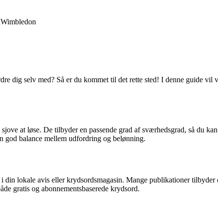
d
Wimbledon
rdre dig selv med? Så er du kommet til det rette sted! I denne guide vil
jove at løse. De tilbyder en passende grad af sværhedsgrad, så du kan t
 en god balance mellem udfordring og belønning.
 i din lokale avis eller krydsordsmagasin. Mange publikationer tilbyder d
 både gratis og abonnementsbaserede krydsord.