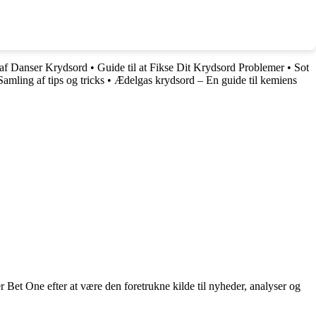
 af Danser Krydsord
•
Guide til at Fikse Dit Krydsord Problemer
•
Sot
Samling af tips og tricks
•
Ædelgas krydsord – En guide til kemiens
 Bet One efter at være den foretrukne kilde til nyheder, analyser og