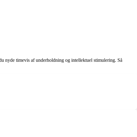
u nyde timevis af underholdning og intellektuel stimulering. Så