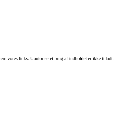
 vores links. Uautoriseret brug af indholdet er ikke tilladt.