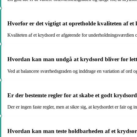
Hvorfor er det vigtigt at opretholde kvaliteten af e
Kvaliteten af et krydsord er afgørende for underholdningsværdien 
Hvordan kan man undgå at krydsord bliver for lette
Ved at balancere sværhedsgraden og inddrage en variation af ord og
Er der bestemte regler for at skabe et godt krydsor
Der er ingen faste regler, men at sikre sig, at krydsordet er fair og i
Hvordan kan man teste holdbarheden af et krydso