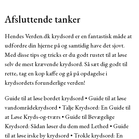
Afsluttende tanker
Hendes Verden.dk krydsord er en fantastisk måde at
udfordre din hjerne på og samtidig have det sjovt.
Med disse tips og tricks er du godt rustet til at løse
selv de mest krævende krydsord. Så sæt dig godt til
rette, tag en kop kaffe og gå på opdagelse i
krydsordets forunderlige verden!
Guide til at løse bordet krydsord
•
Guide til at løse
vandområdekrydsord
•
Talje Krydsord: En Guide til
at Løse Kryds-og-tværs
•
Guide til Bevægelige
Krydsord: Sådan løser du dem med Lethed
•
Guide
til at løse irske by krydsord
•
Trokle krydsord: En