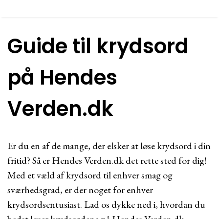
Guide til krydsord
på Hendes
Verden.dk
Er du en af de mange, der elsker at løse krydsord i din
fritid? Så er Hendes Verden.dk det rette sted for dig!
Med et væld af krydsord til enhver smag og
sværhedsgrad, er der noget for enhver
krydsordsentusiast. Lad os dykke ned i, hvordan du