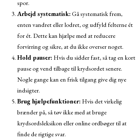
spor.
Arbejd systematisk:
Gå systematisk frem,
enten vandret eller lodret, og udfyld felterne ét
for ét. Dette kan hjælpe med at reducere
forvirring og sikre, at du ikke overser noget.
Hold pauser:
Hvis du sidder fast, så tag en kort
pause og vend tilbage til krydsordet senere.
Nogle gange kan en frisk tilgang give dig nye
indsigter.
Brug hjælpefunktioner:
Hvis det virkelig
brænder på, så tøv ikke med at bruge
krydsordsleksikon eller online ordbøger til at
finde de rigtige svar.