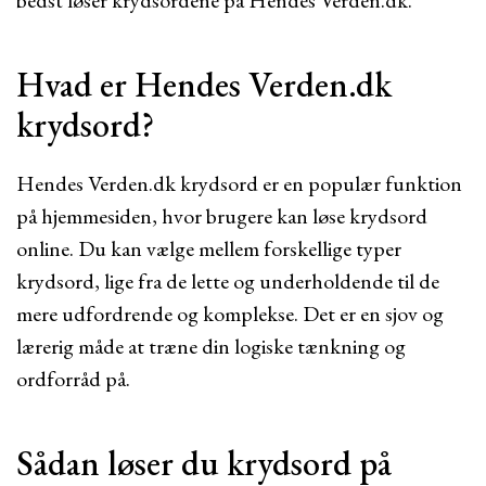
bedst løser krydsordene på Hendes Verden.dk.
Hvad er Hendes Verden.dk
krydsord?
Hendes Verden.dk krydsord er en populær funktion
på hjemmesiden, hvor brugere kan løse krydsord
online. Du kan vælge mellem forskellige typer
krydsord, lige fra de lette og underholdende til de
mere udfordrende og komplekse. Det er en sjov og
lærerig måde at træne din logiske tænkning og
ordforråd på.
Sådan løser du krydsord på