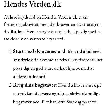
Hendes Verden.dk
At løse krydsord på Hendes Verden.dk er en
fornøjelig aktivitet, men det kræver en vis strategi og
dedikation. Her er nogle tips til at hjælpe dig med at
tackle selv de sværeste krydsord:
Start med de nemme ord:
Begynd altid med
at udfylde de nemmeste felter i krydsordet. Det
giver dig en god start og kan hjælpe med at
afsløre andre ord.
Brug dine bogstaver:
Hvis du bliver stuck på
et ord, kan det være nyttigt at skrive de mulige
bogstaver ned. Det kan ofte føre dig på rette