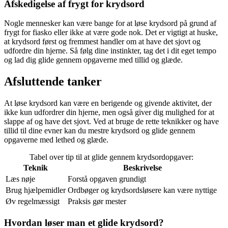
Afskedigelse af frygt for krydsord
Nogle mennesker kan være bange for at løse krydsord på grund af
frygt for fiasko eller ikke at være gode nok. Det er vigtigt at huske,
at krydsord først og fremmest handler om at have det sjovt og
udfordre din hjerne. Så følg dine instinkter, tag det i dit eget tempo
og lad dig glide gennem opgaverne med tillid og glæde.
Afsluttende tanker
At løse krydsord kan være en berigende og givende aktivitet, der
ikke kun udfordrer din hjerne, men også giver dig mulighed for at
slappe af og have det sjovt. Ved at bruge de rette teknikker og have
tillid til dine evner kan du mestre krydsord og glide gennem
opgaverne med lethed og glæde.
Tabel over tip til at glide gennem krydsordopgaver:
Teknik
Beskrivelse
Læs nøje
Forstå opgaven grundigt
Brug hjælpemidler
Ordbøger og krydsordsløsere kan være nyttige
Øv regelmæssigt
Praksis gør mester
Hvordan løser man et glide krydsord?