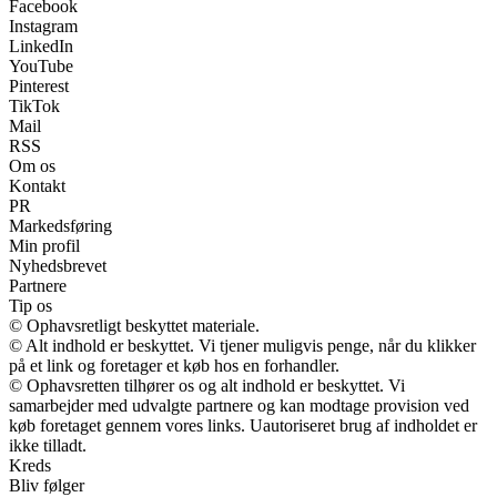
Facebook
Instagram
LinkedIn
YouTube
Pinterest
TikTok
Mail
RSS
Om os
Kontakt
PR
Markedsføring
Min profil
Nyhedsbrevet
Partnere
Tip os
© Ophavsretligt beskyttet materiale.
© Alt indhold er beskyttet. Vi tjener muligvis penge, når du klikker
på et link og foretager et køb hos en forhandler.
© Ophavsretten tilhører os og alt indhold er beskyttet. Vi
samarbejder med udvalgte partnere og kan modtage provision ved
køb foretaget gennem vores links. Uautoriseret brug af indholdet er
ikke tilladt.
Kreds
Bliv følger