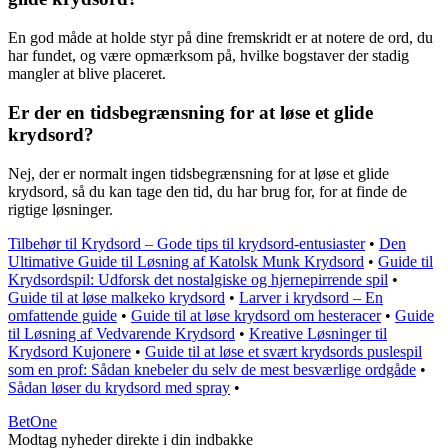
En god måde at holde styr på dine fremskridt er at notere de ord, du
har fundet, og være opmærksom på, hvilke bogstaver der stadig
mangler at blive placeret.
Er der en tidsbegrænsning for at løse et glide
krydsord?
Nej, der er normalt ingen tidsbegrænsning for at løse et glide
krydsord, så du kan tage den tid, du har brug for, for at finde de
rigtige løsninger.
Tilbehør til Krydsord – Gode tips til krydsord-entusiaster
•
Den
Ultimative Guide til Løsning af Katolsk Munk Krydsord
•
Guide til
Krydsordspil: Udforsk det nostalgiske og hjernepirrende spil
•
Guide til at løse malkeko krydsord
•
Larver i krydsord – En
omfattende guide
•
Guide til at løse krydsord om hesteracer
•
Guide
til Løsning af Vedvarende Krydsord
•
Kreative Løsninger til
Krydsord Kujonere
•
Guide til at løse et svært krydsords puslespil
som en prof: Sådan knebeler du selv de mest besværlige ordgåde
•
Sådan løser du krydsord med spray
•
BetOne
Modtag nyheder direkte i din indbakke