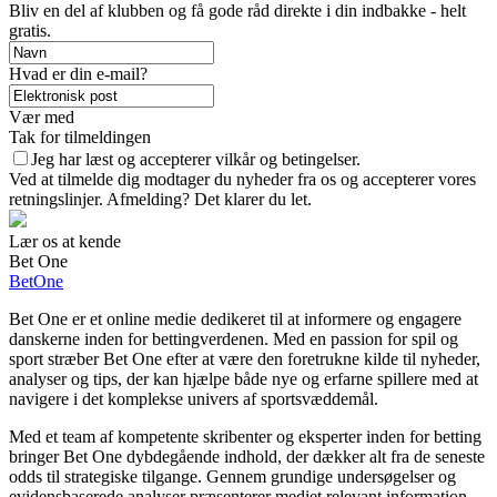
Bliv en del af klubben og få gode råd direkte i din indbakke - helt
gratis.
Hvad er din e-mail?
Vær med
Tak for tilmeldingen
Jeg har læst og accepterer vilkår og betingelser.
Ved at tilmelde dig modtager du nyheder fra os og accepterer vores
retningslinjer. Afmelding? Det klarer du let.
Lær os at kende
Bet One
BetOne
Bet One er et online medie dedikeret til at informere og engagere
danskerne inden for bettingverdenen. Med en passion for spil og
sport stræber Bet One efter at være den foretrukne kilde til nyheder,
analyser og tips, der kan hjælpe både nye og erfarne spillere med at
navigere i det komplekse univers af sportsvæddemål.
Med et team af kompetente skribenter og eksperter inden for betting
bringer Bet One dybdegående indhold, der dækker alt fra de seneste
odds til strategiske tilgange. Gennem grundige undersøgelser og
evidensbaserede analyser præsenterer mediet relevant information,