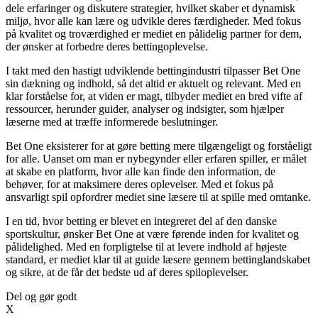
dele erfaringer og diskutere strategier, hvilket skaber et dynamisk
miljø, hvor alle kan lære og udvikle deres færdigheder. Med fokus
på kvalitet og troværdighed er mediet en pålidelig partner for dem,
der ønsker at forbedre deres bettingoplevelse.
I takt med den hastigt udviklende bettingindustri tilpasser Bet One
sin dækning og indhold, så det altid er aktuelt og relevant. Med en
klar forståelse for, at viden er magt, tilbyder mediet en bred vifte af
ressourcer, herunder guider, analyser og indsigter, som hjælper
læserne med at træffe informerede beslutninger.
Bet One eksisterer for at gøre betting mere tilgængeligt og forståeligt
for alle. Uanset om man er nybegynder eller erfaren spiller, er målet
at skabe en platform, hvor alle kan finde den information, de
behøver, for at maksimere deres oplevelser. Med et fokus på
ansvarligt spil opfordrer mediet sine læsere til at spille med omtanke.
I en tid, hvor betting er blevet en integreret del af den danske
sportskultur, ønsker Bet One at være førende inden for kvalitet og
pålidelighed. Med en forpligtelse til at levere indhold af højeste
standard, er mediet klar til at guide læsere gennem bettinglandskabet
og sikre, at de får det bedste ud af deres spiloplevelser.
Del og gør godt
X