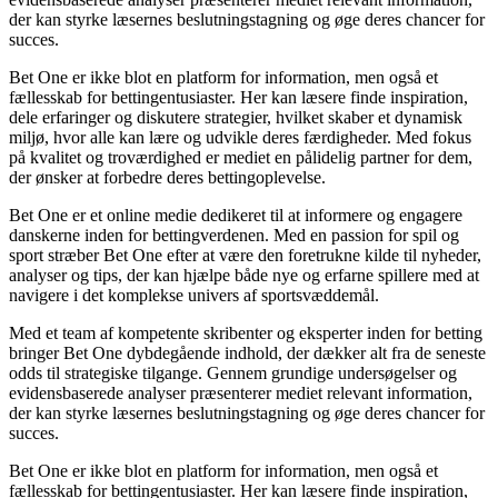
der kan styrke læsernes beslutningstagning og øge deres chancer for
succes.
Bet One er ikke blot en platform for information, men også et
fællesskab for bettingentusiaster. Her kan læsere finde inspiration,
dele erfaringer og diskutere strategier, hvilket skaber et dynamisk
miljø, hvor alle kan lære og udvikle deres færdigheder. Med fokus
på kvalitet og troværdighed er mediet en pålidelig partner for dem,
der ønsker at forbedre deres bettingoplevelse.
Bet One er et online medie dedikeret til at informere og engagere
danskerne inden for bettingverdenen. Med en passion for spil og
sport stræber Bet One efter at være den foretrukne kilde til nyheder,
analyser og tips, der kan hjælpe både nye og erfarne spillere med at
navigere i det komplekse univers af sportsvæddemål.
Med et team af kompetente skribenter og eksperter inden for betting
bringer Bet One dybdegående indhold, der dækker alt fra de seneste
odds til strategiske tilgange. Gennem grundige undersøgelser og
evidensbaserede analyser præsenterer mediet relevant information,
der kan styrke læsernes beslutningstagning og øge deres chancer for
succes.
Bet One er ikke blot en platform for information, men også et
fællesskab for bettingentusiaster. Her kan læsere finde inspiration,