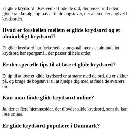
Et glide krydsord løses ved at finde de ord, der passer ind i den
givne rækkefølge og passer til de bogstaver, der allerede er angivet i
krydsordet.
Hvad er forskellen mellem et glide krydsord og et
almindeligt krydsord?
Et glide krydsord har forkortede spørgsmål, mens et almindeligt
krydsord har spørgsmål, der passer til hele ordet.
Er der specielle tips til at løse et glide krydsord?
Et tip til at løse et glide krydsord er at starte med de ord, du er sikker
på, og bruge de bogstaver til at hjælpe dig med at finde de sværere
ord.
Kan man finde glide krydsord online?
Ja, der er flere hjemmesider, der tilbyder glide krydsord, som du kan
løse online.
Er glide krydsord populære i Danmark?