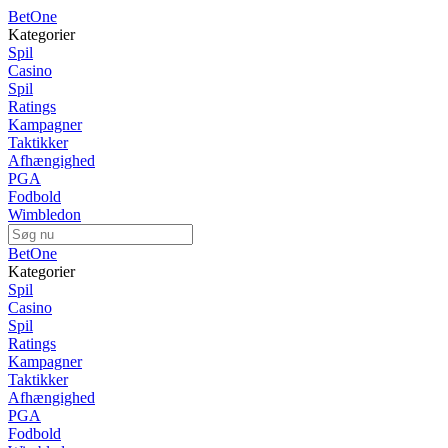
BetOne
Kategorier
Spil
Casino
Spil
Ratings
Kampagner
Taktikker
Afhængighed
PGA
Fodbold
Wimbledon
BetOne
Kategorier
Spil
Casino
Spil
Ratings
Kampagner
Taktikker
Afhængighed
PGA
Fodbold