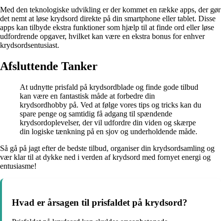
Med den teknologiske udvikling er der kommet en række apps, der gør
det nemt at løse krydsord direkte på din smartphone eller tablet. Disse
apps kan tilbyde ekstra funktioner som hjælp til at finde ord eller løse
udfordrende opgaver, hvilket kan være en ekstra bonus for enhver
krydsordsentusiast.
Afsluttende Tanker
At udnytte prisfald på krydsordblade og finde gode tilbud
kan være en fantastisk måde at forbedre din
krydsordhobby på. Ved at følge vores tips og tricks kan du
spare penge og samtidig få adgang til spændende
krydsordoplevelser, der vil udfordre din viden og skærpe
din logiske tænkning på en sjov og underholdende måde.
Så gå på jagt efter de bedste tilbud, organiser din krydsordsamling og
vær klar til at dykke ned i verden af krydsord med fornyet energi og
entusiasme!
Hvad er årsagen til prisfaldet på krydsord?