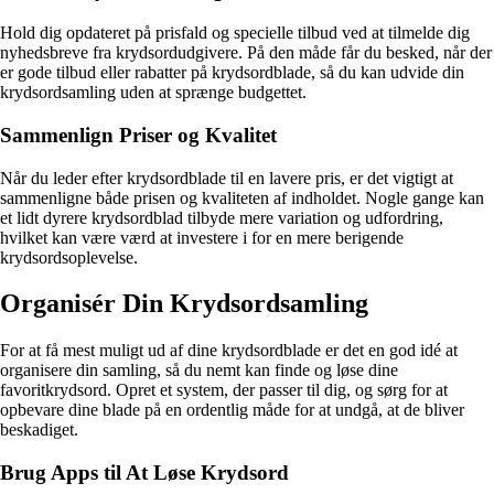
Hold dig opdateret på prisfald og specielle tilbud ved at tilmelde dig
nyhedsbreve fra krydsordudgivere. På den måde får du besked, når der
er gode tilbud eller rabatter på krydsordblade, så du kan udvide din
krydsordsamling uden at sprænge budgettet.
Sammenlign Priser og Kvalitet
Når du leder efter krydsordblade til en lavere pris, er det vigtigt at
sammenligne både prisen og kvaliteten af indholdet. Nogle gange kan
et lidt dyrere krydsordblad tilbyde mere variation og udfordring,
hvilket kan være værd at investere i for en mere berigende
krydsordsoplevelse.
Organisér Din Krydsordsamling
For at få mest muligt ud af dine krydsordblade er det en god idé at
organisere din samling, så du nemt kan finde og løse dine
favoritkrydsord. Opret et system, der passer til dig, og sørg for at
opbevare dine blade på en ordentlig måde for at undgå, at de bliver
beskadiget.
Brug Apps til At Løse Krydsord