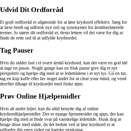
Udvid Dit Ordforråd
Et godt ordforråd er afgørende for at løse krydsord effektivt. Sørg for
at læse bredt og udforsk nye ord og synonymer for årstidsrelaterede
termer. Jo større dit ordforråd er, desto lettere vil det være for dig at
finde de rette ord til at udfylde krydsordet.
Tag Pauser
Hvis du sidder fast i et svært årstid krydsord, kan det være en god idé
at tage en pause. Nogle gange kan en frisk pause give dig et nyt
perspektiv og hjælpe dig med at se ledetrådene i et nyt lys. Gå en tur,
tag en kop kaffe eller lav noget andet for at clear your mind, og vend
derefter tilbage til krydsordet med friske øjne.
Prøv Online Hjælpemidler
Hvis alt andet fejler, kan du altid benytte dig af online
krydsordhjælpemidler. Der er mange hjemmesider og apps, der kan
hjælpe dig med at finde svar på vanskelige ledetråde. Husk dog at
bruge disse med måde, da det bedste ved at løse krydsord er at
udfordre din egen viden og logiske tænkning.