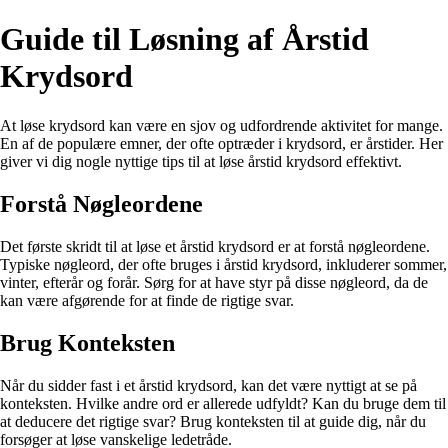
Guide til Løsning af Årstid
Krydsord
At løse krydsord kan være en sjov og udfordrende aktivitet for mange.
En af de populære emner, der ofte optræder i krydsord, er årstider. Her
giver vi dig nogle nyttige tips til at løse årstid krydsord effektivt.
Forstå Nøgleordene
Det første skridt til at løse et årstid krydsord er at forstå nøgleordene.
Typiske nøgleord, der ofte bruges i årstid krydsord, inkluderer sommer,
vinter, efterår og forår. Sørg for at have styr på disse nøgleord, da de
kan være afgørende for at finde de rigtige svar.
Brug Konteksten
Når du sidder fast i et årstid krydsord, kan det være nyttigt at se på
konteksten. Hvilke andre ord er allerede udfyldt? Kan du bruge dem til
at deducere det rigtige svar? Brug konteksten til at guide dig, når du
forsøger at løse vanskelige ledetråde.