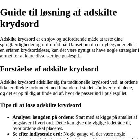
Guide til løsning af adskilte
krydsord
Adskilte krydsord er en sjov og udfordrende måde at teste dine
sprogfærdigheder og ordforråd på. Uanset om du er nybegynder eller
en erfaren krydsordsløser, kan det være nyttigt at have nogle strategier i
ærmet for at klare disse særlige puslespil.
Forståelse af adskilte krydsord
Adskilte krydsord adskiller sig fra traditionelle krydsord ved, at ordene
ikke er direkte forbundet med hinanden. I stedet står hvert ord alene,
og det er op til dig at finde ud af, hvor de passer ind i puslespillet.
Tips til at løse adskilte krydsord
Analyser længden på ordene:
Start med at kigge på antallet af
bogstaver i hvert ord. Dette kan give dig vigtige ledetråde til,
hvor ordene skal placeres.
Se efter indlysende ord:
Nogle gange vil der være nogle