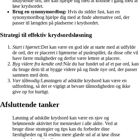
indlysende ord, der kan hjælpe dig med at komme i gang med at
løse krydsordet.
Brug en synonymordbog:
Hvis du sidder fast, kan en
synonymordbog hjælpe dig med at finde alternative ord, der
passer til længden på pladserne i krydsordet.
Strategi til effektiv krydsordsløsning
Start i hjørnet:
Det kan være en god ide at starte med at udfylde
de ord, der er placeret i hjørnerne af puslespillet, da disse ofte vil
have færre muligheder og derfor være lettere at placere.
Byg videre fra kendte ord:
Når du har fundet ud af et par ord, kan
du bruge dem til at bygge videre på og finde nye ord, der passer
sammen med dem.
Vær tålmodig:
Løsningen af adskilte krydsord kan være en
udfordring, så det er vigtigt at bevare tålmodigheden og ikke
give op for hurtigt.
Afsluttende tanker
Løsning af adskilte krydsord kan være en sjov og
belønnende aktivitet for mennesker i alle aldre. Ved at
bruge disse strategier og tips kan du forbedre dine
færdigheder og få endnu mere glæde ud af at løse disse