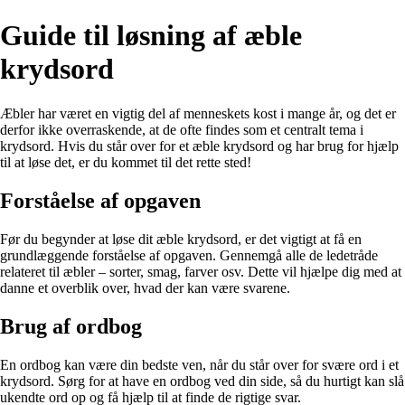
Guide til løsning af æble
krydsord
Æbler har været en vigtig del af menneskets kost i mange år, og det er
derfor ikke overraskende, at de ofte findes som et centralt tema i
krydsord. Hvis du står over for et æble krydsord og har brug for hjælp
til at løse det, er du kommet til det rette sted!
Forståelse af opgaven
Før du begynder at løse dit æble krydsord, er det vigtigt at få en
grundlæggende forståelse af opgaven. Gennemgå alle de ledetråde
relateret til æbler – sorter, smag, farver osv. Dette vil hjælpe dig med at
danne et overblik over, hvad der kan være svarene.
Brug af ordbog
En ordbog kan være din bedste ven, når du står over for svære ord i et
krydsord. Sørg for at have en ordbog ved din side, så du hurtigt kan slå
ukendte ord op og få hjælp til at finde de rigtige svar.