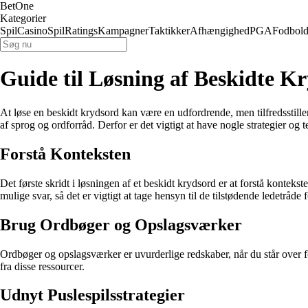
BetOne
Kategorier
Spil
Casino
Spil
Ratings
Kampagner
Taktikker
Afhængighed
PGA
Fodbol
Guide til Løsning af Beskidte K
At løse en beskidt krydsord kan være en udfordrende, men tilfredsstill
af sprog og ordforråd. Derfor er det vigtigt at have nogle strategier og
Forstå Konteksten
Det første skridt i løsningen af et beskidt krydsord er at forstå konte
mulige svar, så det er vigtigt at tage hensyn til de tilstødende ledetråde 
Brug Ordbøger og Opslagsværker
Ordbøger og opslagsværker er uvurderlige redskaber, når du står over f
fra disse ressourcer.
Udnyt Puslespilsstrategier