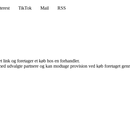
terest
TikTok
Mail
RSS
t link og foretager et køb hos en forhandler.
med udvalgte partnere og kan modtage provision ved køb foretaget gennem