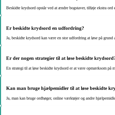
Beskidte krydsord opstår ved at ændre bogstaver, tilføje ekstra ord e
Er beskidte krydsord en udfordring?
Ja, beskidte krydsord kan være en stor udfordring at løse på grund a
Er der nogen strategier til at løse beskidte krydsord
En strategi til at løse beskidte krydsord er at være opmærksom på 
Kan man bruge hjælpemidler til at løse beskidte k
Ja, man kan bruge ordbøger, online værktøjer og andre hjælpemidler 