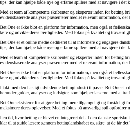
tips, der kan hjælpe både nye og erfarne spillere med at navigere i de
Med et team af kompetente skribenter og eksperter inden for betting br
evidensbaserede analyser præsenterer mediet relevant information, der 
Bet One er ikke blot en platform for information, men også et fællesskab 
lære og udvikle deres færdigheder. Med fokus på kvalitet og troværdighe
Bet One er et online medie dedikeret til at informere og engagere dansk
tips, der kan hjælpe både nye og erfarne spillere med at navigere i de
Med et team af kompetente skribenter og eksperter inden for betting br
evidensbaserede analyser præsenterer mediet relevant information, der 
Bet One er ikke blot en platform for information, men også et fællesskab 
lære og udvikle deres færdigheder. Med fokus på kvalitet og troværdighe
I takt med den hastigt udviklende bettingindustri tilpasser Bet One sin d
herunder guider, analyser og indsigter, som hjælper læserne med at træf
Bet One eksisterer for at gøre betting mere tilgængeligt og forståeligt f
maksimere deres oplevelser. Med et fokus på ansvarligt spil opfordrer m
I en tid, hvor betting er blevet en integreret del af den danske sportsku
klar til at guide læsere gennem bettinglandskabet og sikre, at de får det 