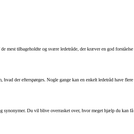
 de mest tilbageholdte og svære ledetråde, der kræver en god forståelse
om, hvad der efterspørges. Nogle gange kan en enkelt ledetråd have flere
 og synonymer. Du vil blive overrasket over, hvor meget hjælp du kan få