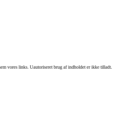
 vores links. Uautoriseret brug af indholdet er ikke tilladt.