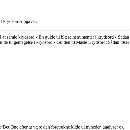
af krydsordsopgaver.
il at samle krydsord
•
En guide til blæseinstrumenter i krydsord
•
Sådan
uide til gentagelse i krydsord
•
Guiden til Maste Krydsord: Sådan løser
 Bet One efter at være den foretrukne kilde til nyheder, analyser og