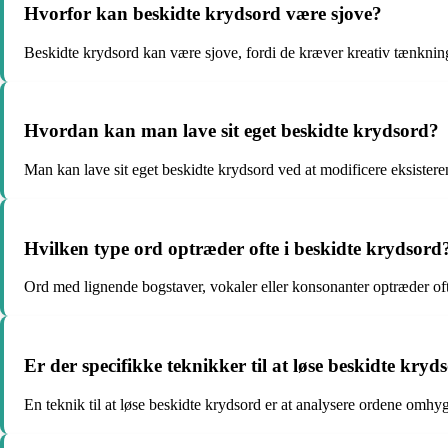
Hvorfor kan beskidte krydsord være sjove?
Beskidte krydsord kan være sjove, fordi de kræver kreativ tænkning o
Hvordan kan man lave sit eget beskidte krydsord?
Man kan lave sit eget beskidte krydsord ved at modificere eksister
Hvilken type ord optræder ofte i beskidte krydsord
Ord med lignende bogstaver, vokaler eller konsonanter optræder ofte 
Er der specifikke teknikker til at løse beskidte kryd
En teknik til at løse beskidte krydsord er at analysere ordene omhyg