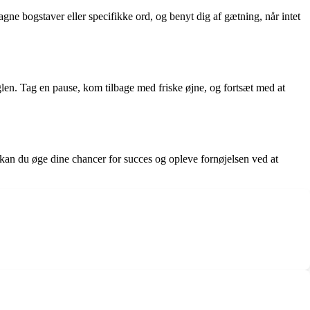
tagne bogstaver eller specifikke ord, og benyt dig af gætning, når intet
len. Tag en pause, kom tilbage med friske øjne, og fortsæt med at
 kan du øge dine chancer for succes og opleve fornøjelsen ved at