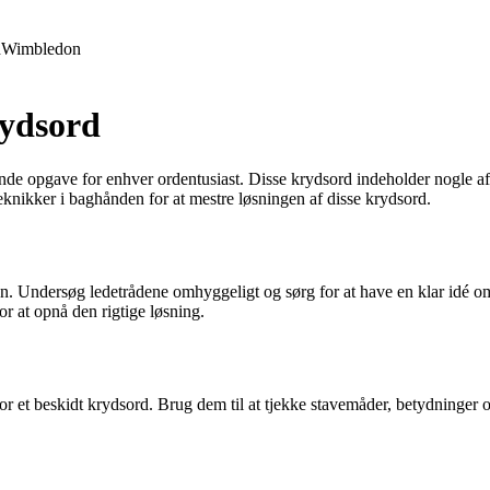
d
Wimbledon
rydsord
ende opgave for enhver ordentusiast. Disse krydsord indeholder nogle af
 teknikker i baghånden for at mestre løsningen af disse krydsord.
ksten. Undersøg ledetrådene omhyggeligt og sørg for at have en klar idé 
for at opnå den rigtige løsning.
or et beskidt krydsord. Brug dem til at tjekke stavemåder, betydninger