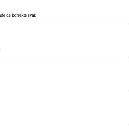
nde de korrekte svar.
.