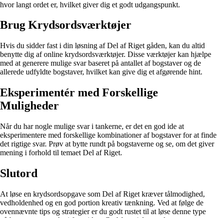
hvor langt ordet er, hvilket giver dig et godt udgangspunkt.
Brug Krydsordsværktøjer
Hvis du sidder fast i din løsning af Del af Riget gåden, kan du altid
benytte dig af online krydsordsværktøjer. Disse værktøjer kan hjælpe
med at generere mulige svar baseret på antallet af bogstaver og de
allerede udfyldte bogstaver, hvilket kan give dig et afgørende hint.
Eksperimentér med Forskellige
Muligheder
Når du har nogle mulige svar i tankerne, er det en god ide at
eksperimentere med forskellige kombinationer af bogstaver for at finde
det rigtige svar. Prøv at bytte rundt på bogstaverne og se, om det giver
mening i forhold til temaet Del af Riget.
Slutord
At løse en krydsordsopgave som Del af Riget kræver tålmodighed,
vedholdenhed og en god portion kreativ tænkning. Ved at følge de
ovennævnte tips og strategier er du godt rustet til at løse denne type