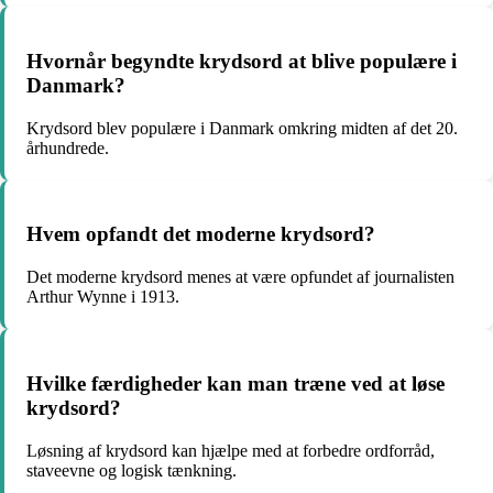
Hvornår begyndte krydsord at blive populære i
Danmark?
Krydsord blev populære i Danmark omkring midten af det 20.
århundrede.
Hvem opfandt det moderne krydsord?
Det moderne krydsord menes at være opfundet af journalisten
Arthur Wynne i 1913.
Hvilke færdigheder kan man træne ved at løse
krydsord?
Løsning af krydsord kan hjælpe med at forbedre ordforråd,
staveevne og logisk tænkning.