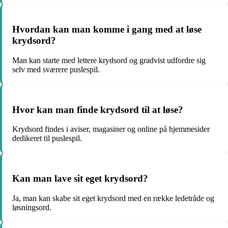
Hvordan kan man komme i gang med at løse
krydsord?
Man kan starte med lettere krydsord og gradvist udfordre sig
selv med sværere puslespil.
Hvor kan man finde krydsord til at løse?
Krydsord findes i aviser, magasiner og online på hjemmesider
dedikeret til puslespil.
Kan man lave sit eget krydsord?
Ja, man kan skabe sit eget krydsord med en række ledetråde og
løsningsord.