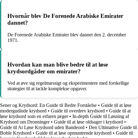
Hvornår blev De Forenede Arabiske Emirater
dannet?
De Forenede Arabiske Emirater blev dannet den 2. december
1971.
Hvordan kan man blive bedre til at løse
krydsordgåder om emirater?
Ved at øve sig regelmæssigt og eksperimentere med forskellige
strategier til at tackle komplekse opgaver.
Sener og Krydsord: En Guide til Bedre Forståelse
•
Guide til at løse
modergudinde krydsord
•
Guide til overdrev krydsord
•
Guide til at
løse krydsord som en erfaren jæger
•
In-depth Guide til Løsning af
Krydsord om Dronninger
•
Guide til at løse oldsager i krydsord
•
Guide til At Løse Krydsord uden Bandeord
•
Den Ultimative Guide til
Boble Krydsord
•
Guide til at løse opmuntrende krydsord
•
Guide til