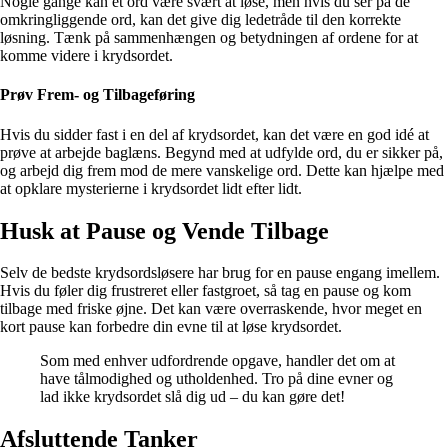
Nogle gange kan et ord være svært at løse, men hvis du ser på de
omkringliggende ord, kan det give dig ledetråde til den korrekte
løsning. Tænk på sammenhængen og betydningen af ordene for at
komme videre i krydsordet.
Prøv Frem- og Tilbageføring
Hvis du sidder fast i en del af krydsordet, kan det være en god idé at
prøve at arbejde baglæns. Begynd med at udfylde ord, du er sikker på,
og arbejd dig frem mod de mere vanskelige ord. Dette kan hjælpe med
at opklare mysterierne i krydsordet lidt efter lidt.
Husk at Pause og Vende Tilbage
Selv de bedste krydsordsløsere har brug for en pause engang imellem.
Hvis du føler dig frustreret eller fastgroet, så tag en pause og kom
tilbage med friske øjne. Det kan være overraskende, hvor meget en
kort pause kan forbedre din evne til at løse krydsordet.
Som med enhver udfordrende opgave, handler det om at
have tålmodighed og utholdenhed. Tro på dine evner og
lad ikke krydsordet slå dig ud – du kan gøre det!
Afsluttende Tanker