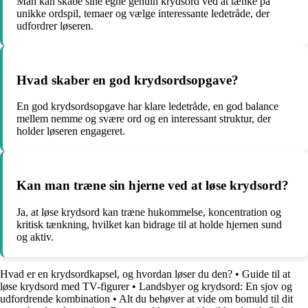
Man kan skabe sine egne genuin krydsord ved at tænke på
unikke ordspil, temaer og vælge interessante ledetråde, der
udfordrer løseren.
Hvad skaber en god krydsordsopgave?
En god krydsordsopgave har klare ledetråde, en god balance
mellem nemme og svære ord og en interessant struktur, der
holder løseren engageret.
Kan man træne sin hjerne ved at løse krydsord?
Ja, at løse krydsord kan træne hukommelse, koncentration og
kritisk tænkning, hvilket kan bidrage til at holde hjernen sund
og aktiv.
Hvad er en krydsordkapsel, og hvordan løser du den?
•
Guide til at
løse krydsord med TV-figurer
•
Landsbyer og krydsord: En sjov og
udfordrende kombination
•
Alt du behøver at vide om bomuld til dit