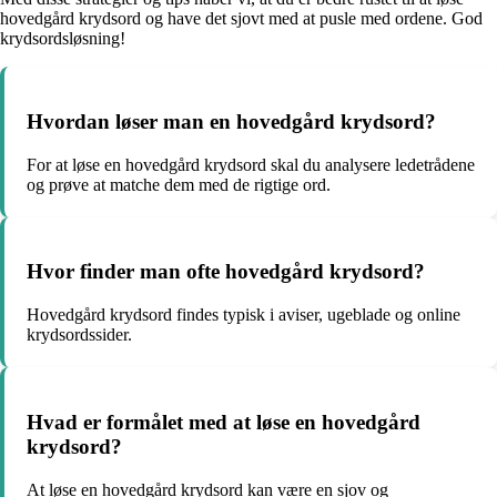
hovedgård krydsord og have det sjovt med at pusle med ordene. God
krydsordsløsning!
Hvordan løser man en hovedgård krydsord?
For at løse en hovedgård krydsord skal du analysere ledetrådene
og prøve at matche dem med de rigtige ord.
Hvor finder man ofte hovedgård krydsord?
Hovedgård krydsord findes typisk i aviser, ugeblade og online
krydsordssider.
Hvad er formålet med at løse en hovedgård
krydsord?
At løse en hovedgård krydsord kan være en sjov og