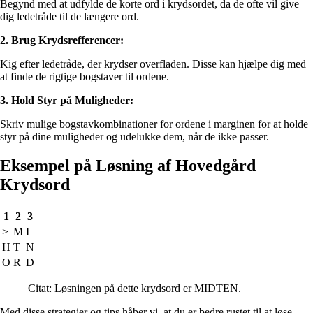
Begynd med at udfylde de korte ord i krydsordet, da de ofte vil give
dig ledetråde til de længere ord.
2. Brug Krydsrefferencer:
Kig efter ledetråde, der krydser overfladen. Disse kan hjælpe dig med
at finde de rigtige bogstaver til ordene.
3. Hold Styr på Muligheder:
Skriv mulige bogstavkombinationer for ordene i marginen for at holde
styr på dine muligheder og udelukke dem, når de ikke passer.
Eksempel på Løsning af Hovedgård
Krydsord
1
2
3
>
M
I
H
T
N
O
R
D
Citat: Løsningen på dette krydsord er MIDTEN.
Med disse strategier og tips håber vi, at du er bedre rustet til at løse