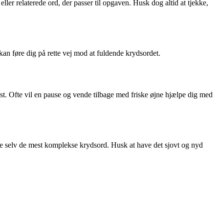
er relaterede ord, der passer til opgaven. Husk dog altid at tjekke,
an føre dig på rette vej mod at fuldende krydsordet.
t. Ofte vil en pause og vende tilbage med friske øjne hjælpe dig med
ckle selv de mest komplekse krydsord. Husk at have det sjovt og nyd