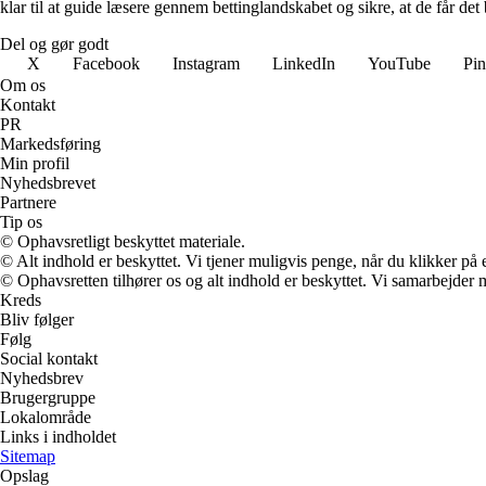
klar til at guide læsere gennem bettinglandskabet og sikre, at de får det 
Del og gør godt
X
Facebook
Instagram
LinkedIn
YouTube
Pin
Om os
Kontakt
PR
Markedsføring
Min profil
Nyhedsbrevet
Partnere
Tip os
© Ophavsretligt beskyttet materiale.
© Alt indhold er beskyttet. Vi tjener muligvis penge, når du klikker på e
© Ophavsretten tilhører os og alt indhold er beskyttet. Vi samarbejder 
Kreds
Bliv følger
Følg
Social kontakt
Nyhedsbrev
Brugergruppe
Lokalområde
Links i indholdet
Sitemap
Opslag