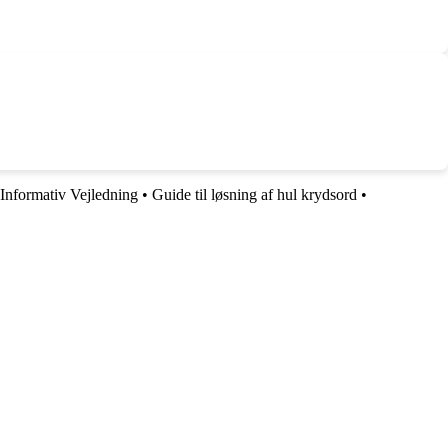
Informativ Vejledning
•
Guide til løsning af hul krydsord
•