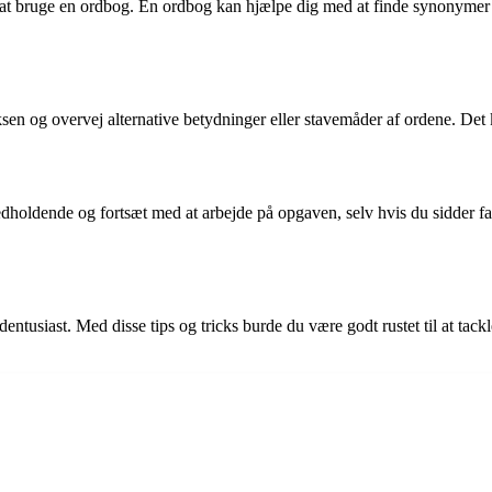
at bruge en ordbog. En ordbog kan hjælpe dig med at finde synonymer ell
en og overvej alternative betydninger eller stavemåder af ordene. Det k
holdende og fortsæt med at arbejde på opgaven, selv hvis du sidder fas
dentusiast. Med disse tips og tricks burde du være godt rustet til at ta