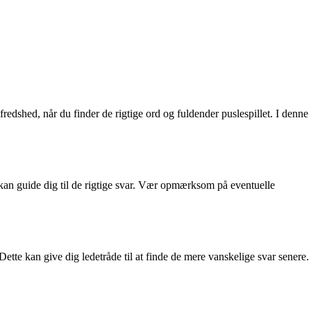
fredshed, når du finder de rigtige ord og fuldender puslespillet. I denne
r kan guide dig til de rigtige svar. Vær opmærksom på eventuelle
 Dette kan give dig ledetråde til at finde de mere vanskelige svar senere.