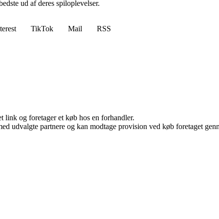
bedste ud af deres spiloplevelser.
terest
TikTok
Mail
RSS
t link og foretager et køb hos en forhandler.
med udvalgte partnere og kan modtage provision ved køb foretaget gennem