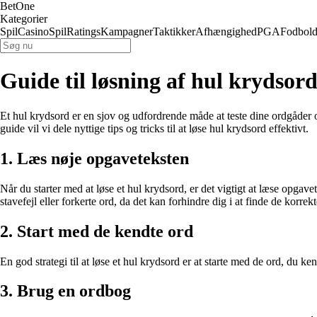
BetOne
Kategorier
Spil
Casino
Spil
Ratings
Kampagner
Taktikker
Afhængighed
PGA
Fodbol
Guide til løsning af hul krydsor
Et hul krydsord er en sjov og udfordrende måde at teste dine ordgåder og
guide vil vi dele nyttige tips og tricks til at løse hul krydsord effektivt.
1. Læs nøje opgaveteksten
Når du starter med at løse et hul krydsord, er det vigtigt at læse opga
stavefejl eller forkerte ord, da det kan forhindre dig i at finde de korrek
2. Start med de kendte ord
En god strategi til at løse et hul krydsord er at starte med de ord, du k
3. Brug en ordbog