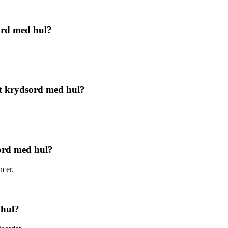
sord med hul?
et krydsord med hul?
ord med hul?
ncer.
 hul?