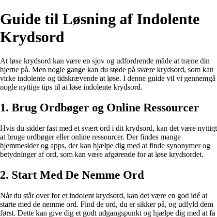
Guide til Løsning af Indolente
Krydsord
At løse krydsord kan være en sjov og udfordrende måde at træne din
hjerne på. Men nogle gange kan du støde på svære krydsord, som kan
virke indolente og tidskrævende at løse. I denne guide vil vi gennemgå
nogle nyttige tips til at løse indolente krydsord.
1. Brug Ordbøger og Online Ressourcer
Hvis du sidder fast med et svært ord i dit krydsord, kan det være nyttigt
at bruge ordbøger eller online ressourcer. Der findes mange
hjemmesider og apps, der kan hjælpe dig med at finde synonymer og
betydninger af ord, som kan være afgørende for at løse krydsordet.
2. Start Med De Nemme Ord
Når du står over for et indolent krydsord, kan det være en god idé at
starte med de nemme ord. Find de ord, du er sikker på, og udfyld dem
først. Dette kan give dig et godt udgangspunkt og hjælpe dig med at få