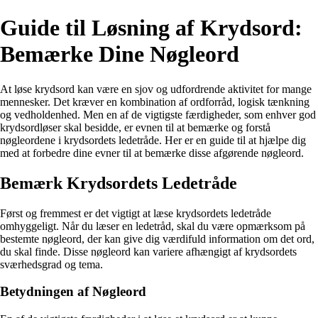
Guide til Løsning af Krydsord:
Bemærke Dine Nøgleord
At løse krydsord kan være en sjov og udfordrende aktivitet for mange
mennesker. Det kræver en kombination af ordforråd, logisk tænkning
og vedholdenhed. Men en af de vigtigste færdigheder, som enhver god
krydsordløser skal besidde, er evnen til at bemærke og forstå
nøgleordene i krydsordets ledetråde. Her er en guide til at hjælpe dig
med at forbedre dine evner til at bemærke disse afgørende nøgleord.
Bemærk Krydsordets Ledetråde
Først og fremmest er det vigtigt at læse krydsordets ledetråde
omhyggeligt. Når du læser en ledetråd, skal du være opmærksom på
bestemte nøgleord, der kan give dig værdifuld information om det ord,
du skal finde. Disse nøgleord kan variere afhængigt af krydsordets
sværhedsgrad og tema.
Betydningen af Nøgleord