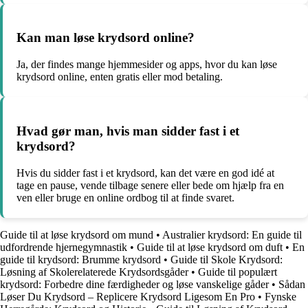
Kan man løse krydsord online?
Ja, der findes mange hjemmesider og apps, hvor du kan løse
krydsord online, enten gratis eller mod betaling.
Hvad gør man, hvis man sidder fast i et
krydsord?
Hvis du sidder fast i et krydsord, kan det være en god idé at
tage en pause, vende tilbage senere eller bede om hjælp fra en
ven eller bruge en online ordbog til at finde svaret.
Guide til at løse krydsord om mund
•
Australier krydsord: En guide til
udfordrende hjernegymnastik
•
Guide til at løse krydsord om duft
•
En
guide til krydsord: Brumme krydsord
•
Guide til Skole Krydsord:
Løsning af Skolerelaterede Krydsordsgåder
•
Guide til populært
krydsord: Forbedre dine færdigheder og løse vanskelige gåder
•
Sådan
Løser Du Krydsord – Replicere Krydsord Ligesom En Pro
•
Fynske