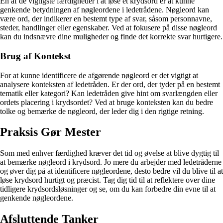
En af de vigtigste færdigheder i at løse et krydsord er at kunne
genkende betydningen af nøgleordene i ledetrådene. Nøgleord kan
være ord, der indikerer en bestemt type af svar, såsom personnavne,
steder, handlinger eller egenskaber. Ved at fokusere på disse nøgleord
kan du indsnævre dine muligheder og finde det korrekte svar hurtigere.
Brug af Kontekst
For at kunne identificere de afgørende nøgleord er det vigtigt at
analysere konteksten af ledetråden. Er der ord, der tyder på en bestemt
tematik eller kategori? Kan ledetråden give hint om svarlængden eller
ordets placering i krydsordet? Ved at bruge konteksten kan du bedre
tolke og bemærke de nøgleord, der leder dig i den rigtige retning.
Praksis Gør Mester
Som med enhver færdighed kræver det tid og øvelse at blive dygtig til
at bemærke nøgleord i krydsord. Jo mere du arbejder med ledetråderne
og øver dig på at identificere nøgleordene, desto bedre vil du blive til at
løse krydsord hurtigt og præcist. Tag dig tid til at reflektere over dine
tidligere krydsordsløsninger og se, om du kan forbedre din evne til at
genkende nøgleordene.
Afsluttende Tanker