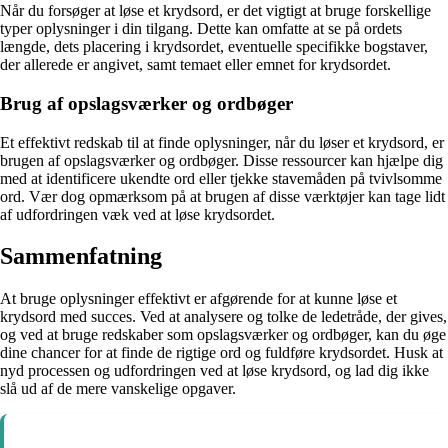
Når du forsøger at løse et krydsord, er det vigtigt at bruge forskellige
typer oplysninger i din tilgang. Dette kan omfatte at se på ordets
længde, dets placering i krydsordet, eventuelle specifikke bogstaver,
der allerede er angivet, samt temaet eller emnet for krydsordet.
Brug af opslagsværker og ordbøger
Et effektivt redskab til at finde oplysninger, når du løser et krydsord, er
brugen af opslagsværker og ordbøger. Disse ressourcer kan hjælpe dig
med at identificere ukendte ord eller tjekke stavemåden på tvivlsomme
ord. Vær dog opmærksom på at brugen af disse værktøjer kan tage lidt
af udfordringen væk ved at løse krydsordet.
Sammenfatning
At bruge oplysninger effektivt er afgørende for at kunne løse et
krydsord med succes. Ved at analysere og tolke de ledetråde, der gives,
og ved at bruge redskaber som opslagsværker og ordbøger, kan du øge
dine chancer for at finde de rigtige ord og fuldføre krydsordet. Husk at
nyd processen og udfordringen ved at løse krydsord, og lad dig ikke
slå ud af de mere vanskelige opgaver.