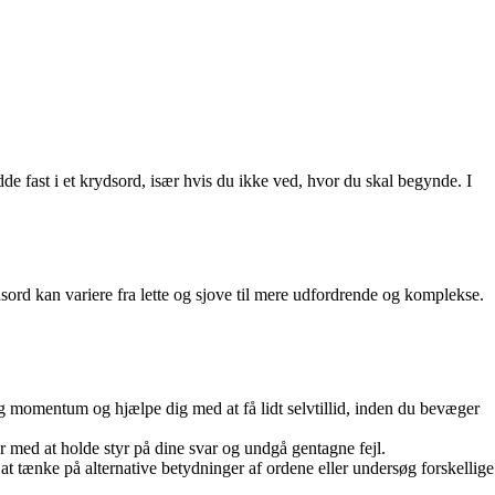
de fast i et krydsord, især hvis du ikke ved, hvor du skal begynde. I
dsord kan variere fra lette og sjove til mere udfordrende og komplekse.
ig momentum og hjælpe dig med at få lidt selvtillid, inden du bevæger
per med at holde styr på dine svar og undgå gentagne fejl.
t tænke på alternative betydninger af ordene eller undersøg forskellige