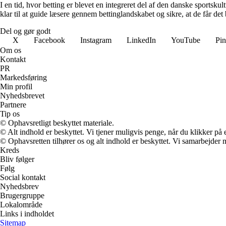
I en tid, hvor betting er blevet en integreret del af den danske sportsku
klar til at guide læsere gennem bettinglandskabet og sikre, at de får det 
Del og gør godt
X
Facebook
Instagram
LinkedIn
YouTube
Pin
Om os
Kontakt
PR
Markedsføring
Min profil
Nyhedsbrevet
Partnere
Tip os
© Ophavsretligt beskyttet materiale.
© Alt indhold er beskyttet. Vi tjener muligvis penge, når du klikker på e
© Ophavsretten tilhører os og alt indhold er beskyttet. Vi samarbejder 
Kreds
Bliv følger
Følg
Social kontakt
Nyhedsbrev
Brugergruppe
Lokalområde
Links i indholdet
Sitemap