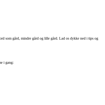
ord som gård, mindre gård og lille gård. Lad os dykke ned i tips og
me i gang: