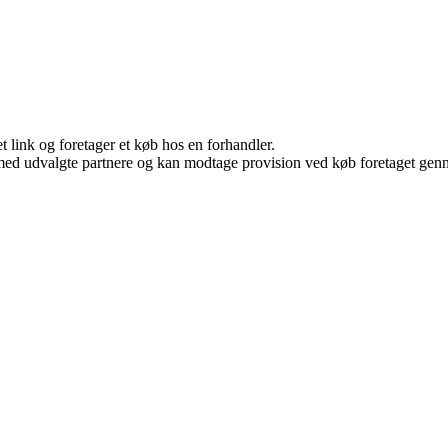
t link og foretager et køb hos en forhandler.
med udvalgte partnere og kan modtage provision ved køb foretaget gennem