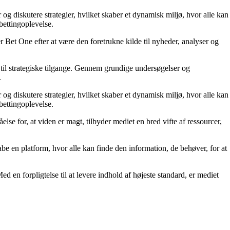
 og diskutere strategier, hvilket skaber et dynamisk miljø, hvor alle kan
bettingoplevelse.
 Bet One efter at være den foretrukne kilde til nyheder, analyser og
til strategiske tilgange. Gennem grundige undersøgelser og
.
 og diskutere strategier, hvilket skaber et dynamisk miljø, hvor alle kan
bettingoplevelse.
else for, at viden er magt, tilbyder mediet en bred vifte af ressourcer,
kabe en platform, hvor alle kan finde den information, de behøver, for at
ed en forpligtelse til at levere indhold af højeste standard, er mediet