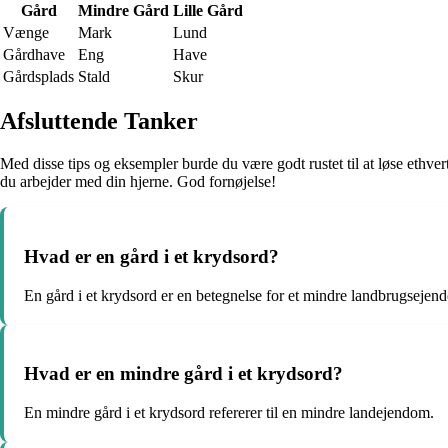
Gård
Mindre Gård
Lille Gård
Vænge
Mark
Lund
Gårdhave
Eng
Have
Gårdsplads
Stald
Skur
Afsluttende Tanker
Med disse tips og eksempler burde du være godt rustet til at løse ethve
du arbejder med din hjerne. God fornøjelse!
Hvad er en gård i et krydsord?
En gård i et krydsord er en betegnelse for et mindre landbrugsejen
Hvad er en mindre gård i et krydsord?
En mindre gård i et krydsord refererer til en mindre landejendom.