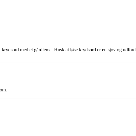
rt krydsord med et gårdtema. Husk at løse krydsord er en sjov og udfordr
dom.