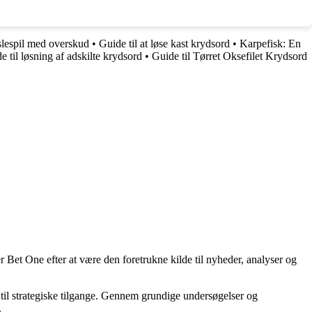
uslespil med overskud
•
Guide til at løse kast krydsord
•
Karpefisk: En
e til løsning af adskilte krydsord
•
Guide til Tørret Oksefilet Krydsord
 Bet One efter at være den foretrukne kilde til nyheder, analyser og
til strategiske tilgange. Gennem grundige undersøgelser og
.