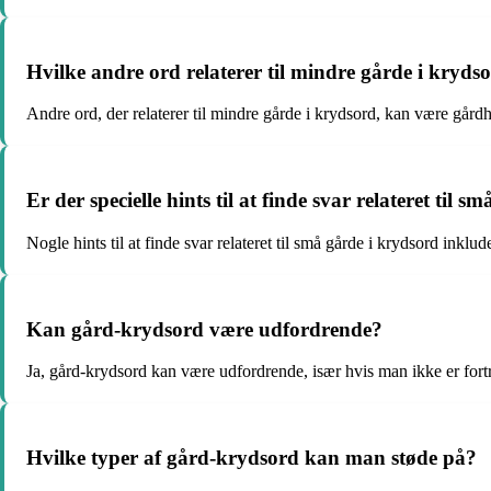
Hvilke andre ord relaterer til mindre gårde i kryds
Andre ord, der relaterer til mindre gårde i krydsord, kan være gård
Er der specielle hints til at finde svar relateret til 
Nogle hints til at finde svar relateret til små gårde i krydsord inklud
Kan gård-krydsord være udfordrende?
Ja, gård-krydsord kan være udfordrende, især hvis man ikke er fort
Hvilke typer af gård-krydsord kan man støde på?