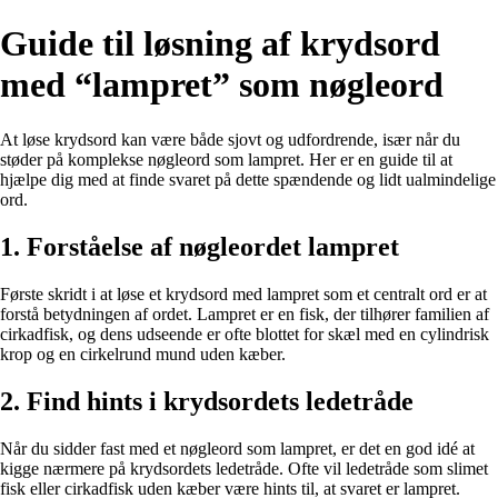
Guide til løsning af krydsord
med “lampret” som nøgleord
At løse krydsord kan være både sjovt og udfordrende, især når du
støder på komplekse nøgleord som lampret. Her er en guide til at
hjælpe dig med at finde svaret på dette spændende og lidt ualmindelige
ord.
1. Forståelse af nøgleordet lampret
Første skridt i at løse et krydsord med lampret som et centralt ord er at
forstå betydningen af ordet. Lampret er en fisk, der tilhører familien af
cirkadfisk, og dens udseende er ofte blottet for skæl med en cylindrisk
krop og en cirkelrund mund uden kæber.
2. Find hints i krydsordets ledetråde
Når du sidder fast med et nøgleord som lampret, er det en god idé at
kigge nærmere på krydsordets ledetråde. Ofte vil ledetråde som slimet
fisk eller cirkadfisk uden kæber være hints til, at svaret er lampret.