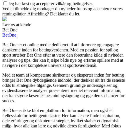
Jeg har læst og accepterer vilkår og betingelser.
Ved at tilmelde dig modtager du nyheder fra os og accepterer vores
retningslinjer. Afmelding? Det klarer du let.
Lær os at kende
Bet One
BetOne
Bet One er et online medie dedikeret til at informere og engagere
danskerne inden for bettingverdenen. Med en passion for spil og
sport stræber Bet One efter at være den foretrukne kilde til nyheder,
analyser og tips, der kan hjælpe både nye og erfarne spillere med at
navigere i det komplekse univers af sportsvæddemål.
Med et team af kompetente skribenter og eksperter inden for betting
bringer Bet One dybdegående indhold, der dækker alt fra de seneste
odds til strategiske tilgange. Gennem grundige undersøgelser og
evidensbaserede analyser præsenterer mediet relevant information,
der kan styrke læsernes beslutningstagning og øge deres chancer for
succes.
Bet One er ikke blot en platform for information, men også et
fællesskab for bettingentusiaster. Her kan læsere finde inspiration,
dele erfaringer og diskutere strategier, hvilket skaber et dynamisk
miljø, hvor alle kan lære og udvikle deres færdigheder. Med fokus