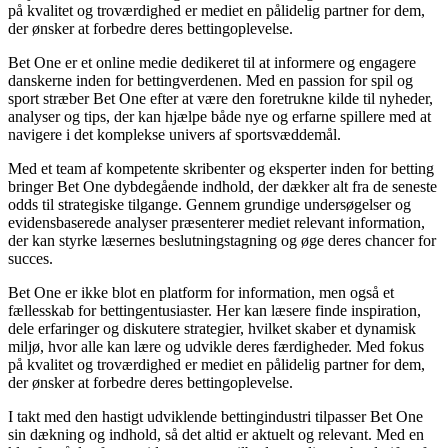
på kvalitet og troværdighed er mediet en pålidelig partner for dem,
der ønsker at forbedre deres bettingoplevelse.
Bet One er et online medie dedikeret til at informere og engagere
danskerne inden for bettingverdenen. Med en passion for spil og
sport stræber Bet One efter at være den foretrukne kilde til nyheder,
analyser og tips, der kan hjælpe både nye og erfarne spillere med at
navigere i det komplekse univers af sportsvæddemål.
Med et team af kompetente skribenter og eksperter inden for betting
bringer Bet One dybdegående indhold, der dækker alt fra de seneste
odds til strategiske tilgange. Gennem grundige undersøgelser og
evidensbaserede analyser præsenterer mediet relevant information,
der kan styrke læsernes beslutningstagning og øge deres chancer for
succes.
Bet One er ikke blot en platform for information, men også et
fællesskab for bettingentusiaster. Her kan læsere finde inspiration,
dele erfaringer og diskutere strategier, hvilket skaber et dynamisk
miljø, hvor alle kan lære og udvikle deres færdigheder. Med fokus
på kvalitet og troværdighed er mediet en pålidelig partner for dem,
der ønsker at forbedre deres bettingoplevelse.
I takt med den hastigt udviklende bettingindustri tilpasser Bet One
sin dækning og indhold, så det altid er aktuelt og relevant. Med en