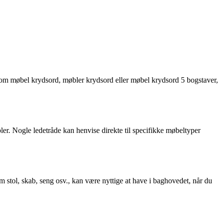
 som møbel krydsord, møbler krydsord eller møbel krydsord 5 bogstaver,
ler. Nogle ledetråde kan henvise direkte til specifikke møbeltyper
stol, skab, seng osv., kan være nyttige at have i baghovedet, når du