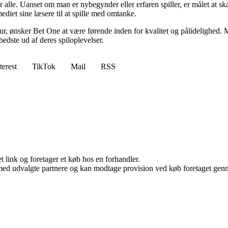
or alle. Uanset om man er nybegynder eller erfaren spiller, er målet at s
ediet sine læsere til at spille med omtanke.
ltur, ønsker Bet One at være førende inden for kvalitet og pålidelighed. M
bedste ud af deres spiloplevelser.
terest
TikTok
Mail
RSS
t link og foretager et køb hos en forhandler.
med udvalgte partnere og kan modtage provision ved køb foretaget gennem