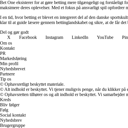
Bet One eksisterer for at gøre betting mere tilgængeligt og forståeligt f
maksimere deres oplevelser. Med et fokus på ansvarligt spil opfordrer m
I en tid, hvor betting er blevet en integreret del af den danske sportsku
klar til at guide læsere gennem bettinglandskabet og sikre, at de får det 
Del og gør godt
X
Facebook
Instagram
LinkedIn
YouTube
Pin
Om os
Kontakt
PR
Markedsføring
Min profil
Nyhedsbrevet
Partnere
Tip os
© Ophavsretligt beskyttet materiale.
© Alt indhold er beskyttet. Vi tjener muligvis penge, når du klikker på e
© Ophavsretten tilhører os og alt indhold er beskyttet. Vi samarbejder 
Kreds
Bliv følger
Følg
Social kontakt
Nyhedsbrev
Brugergruppe