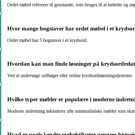
Ordet møbel refererer til genstande, som bruges til at indrette og mø
Hvor mange bogstaver har ordet møbel i et krydso
Ordet møbel har 5 bogstaver i et krydsord.
Hvordan kan man finde løsninger på krydsordrela
Ved at undersøge ordbøger eller online krydsordsløsningstjenester.
Hvilke typer møbler er populære i moderne indretn
Moderne indretning inkluderer ofte minimalistiske møbler som skan
Hvad er nogle kendte møbelstilarter gennem histori