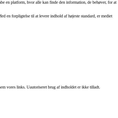
kabe en platform, hvor alle kan finde den information, de behøver, for at
ed en forpligtelse til at levere indhold af højeste standard, er mediet
 vores links. Uautoriseret brug af indholdet er ikke tilladt.