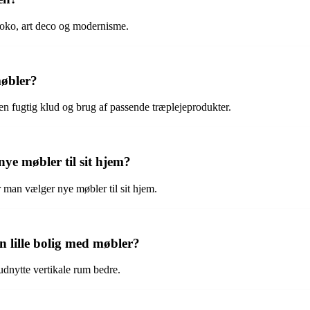
koko, art deco og modernisme.
møbler?
n fugtig klud og brug af passende træplejeprodukter.
ye møbler til sit hjem?
år man vælger nye møbler til sit hjem.
 lille bolig med møbler?
udnytte vertikale rum bedre.