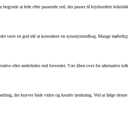
u begynde at lede efter passende ord, der passer til krydsordets ledet
 det være en god idé at konsultere en synonymordbog. Mange møbeltyp
ve eller anderledes end forventet. Vær åben over for alternative tolkn
ing, der kræver både viden og kreativ tænkning. Ved at følge denne gui