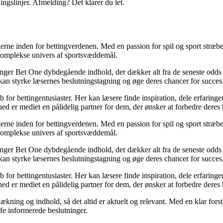
ingslinjer. Afmelding? Det klarer du let.
erne inden for bettingverdenen. Med en passion for spil og sport stræber
t komplekse univers af sportsvæddemål.
inger Bet One dybdegående indhold, der dækker alt fra de seneste odds 
kan styrke læsernes beslutningstagning og øge deres chancer for succes
for bettingentusiaster. Her kan læsere finde inspiration, dele erfaringer
d er mediet en pålidelig partner for dem, der ønsker at forbedre deres 
erne inden for bettingverdenen. Med en passion for spil og sport stræber
t komplekse univers af sportsvæddemål.
inger Bet One dybdegående indhold, der dækker alt fra de seneste odds 
kan styrke læsernes beslutningstagning og øge deres chancer for succes
for bettingentusiaster. Her kan læsere finde inspiration, dele erfaringer
d er mediet en pålidelig partner for dem, der ønsker at forbedre deres 
ækning og indhold, så det altid er aktuelt og relevant. Med en klar forstå
fe informerede beslutninger.