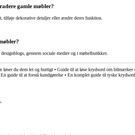
gradere gamle møbler?
ilføje dekorative detaljer eller ændre deres funktion.
 møbler?
å designblogs, gennem sociale medier og i møbelbutikker.
 løser du dem let og hurtigt
•
Guide til at løse krydsord om bilmærker
En guide til at forstå kundgørelse
•
En komplet guide til tyske krydsor
.