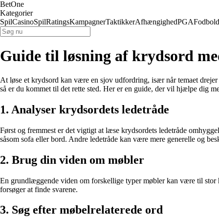
BetOne
Kategorier
Spil
Casino
Spil
Ratings
Kampagner
Taktikker
Afhængighed
PGA
Fodbol
Guide til løsning af krydsord m
At løse et krydsord kan være en sjov udfordring, især når temaet dreje
så er du kommet til det rette sted. Her er en guide, der vil hjælpe dig 
1. Analyser krydsordets ledetråde
Først og fremmest er det vigtigt at læse krydsordets ledetråde omhyggel
såsom sofa eller bord. Andre ledetråde kan være mere generelle og bes
2. Brug din viden om møbler
En grundlæggende viden om forskellige typer møbler kan være til stor 
forsøger at finde svarene.
3. Søg efter møbelrelaterede ord