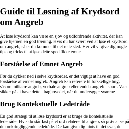
Guide til Løsning af Krydsord
om Angreb
At løse krydsord kan være en sjov og udfordrende aktivitet, der kan
give hjernen en god træning. Hvis du har svært ved at løse et krydsord
om angreb, så er du kommet til det rette sted. Her vil vi give dig nogle
tips og tricks til at løse dette specifikke emne.
Forståelse af Emnet Angreb
Før du dykker ned i selve krydsordet, er det vigtigt at have en god
forståelse af emnet angreb. Angreb kan referere til forskellige ting,
såsom militære angreb, verbale angreb eller endda angreb i sport. Vær
sikker på at have dette i baghovedet, når du undersøger svarene.
Brug Kontekstuelle Ledetråde
En god strategi til at løse krydsord er at bruge de kontekstuelle
ledetråde. Hvis du står fast på et ord relateret til angreb, så prøv at se på
de omkringliggende ledetråde. De kan give dig hints til det svar, du