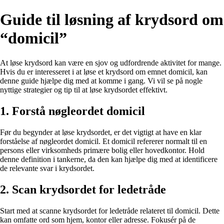
Guide til løsning af krydsord om
“domicil”
At løse krydsord kan være en sjov og udfordrende aktivitet for mange.
Hvis du er interesseret i at løse et krydsord om emnet domicil, kan
denne guide hjælpe dig med at komme i gang. Vi vil se på nogle
nyttige strategier og tip til at løse krydsordet effektivt.
1. Forstå nøgleordet domicil
Før du begynder at løse krydsordet, er det vigtigt at have en klar
forståelse af nøgleordet domicil. Et domicil refererer normalt til en
persons eller virksomheds primære bolig eller hovedkontor. Hold
denne definition i tankerne, da den kan hjælpe dig med at identificere
de relevante svar i krydsordet.
2. Scan krydsordet for ledetråde
Start med at scanne krydsordet for ledetråde relateret til domicil. Dette
kan omfatte ord som hjem, kontor eller adresse. Fokusér på de