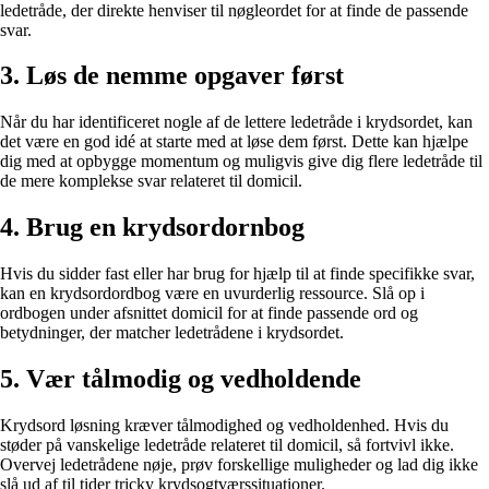
ledetråde, der direkte henviser til nøgleordet for at finde de passende
svar.
3. Løs de nemme opgaver først
Når du har identificeret nogle af de lettere ledetråde i krydsordet, kan
det være en god idé at starte med at løse dem først. Dette kan hjælpe
dig med at opbygge momentum og muligvis give dig flere ledetråde til
de mere komplekse svar relateret til domicil.
4. Brug en krydsordornbog
Hvis du sidder fast eller har brug for hjælp til at finde specifikke svar,
kan en krydsordordbog være en uvurderlig ressource. Slå op i
ordbogen under afsnittet domicil for at finde passende ord og
betydninger, der matcher ledetrådene i krydsordet.
5. Vær tålmodig og vedholdende
Krydsord løsning kræver tålmodighed og vedholdenhed. Hvis du
støder på vanskelige ledetråde relateret til domicil, så fortvivl ikke.
Overvej ledetrådene nøje, prøv forskellige muligheder og lad dig ikke
slå ud af til tider tricky krydsogtværssituationer.