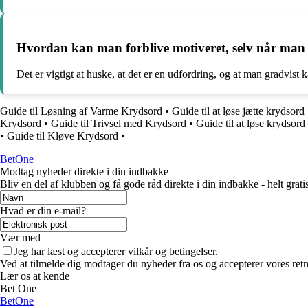
Hvordan kan man forblive motiveret, selv når man 
Det er vigtigt at huske, at det er en udfordring, og at man gradvi
Guide til Løsning af Varme Krydsord
•
Guide til at løse jætte krydsord
Krydsord
•
Guide til Trivsel med Krydsord
•
Guide til at løse krydsor
•
Guide til Kløve Krydsord
•
BetOne
Modtag nyheder direkte i din indbakke
Bliv en del af klubben og få gode råd direkte i din indbakke - helt gratis
Hvad er din e-mail?
Vær med
Jeg har læst og accepterer vilkår og betingelser.
Ved at tilmelde dig modtager du nyheder fra os og accepterer vores retn
Lær os at kende
Bet One
BetOne