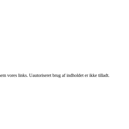
 vores links. Uautoriseret brug af indholdet er ikke tilladt.