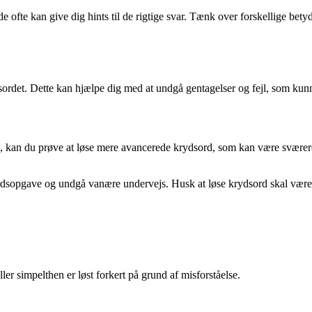
ofte kan give dig hints til de rigtige svar. Tænk over forskellige bety
ydsordet. Dette kan hjælpe dig med at undgå gentagelser og fejl, som kun
ord, kan du prøve at løse mere avancerede krydsord, som kan være svær
dsordsopgave og undgå vanære undervejs. Husk at løse krydsord skal være 
ler simpelthen er løst forkert på grund af misforståelse.