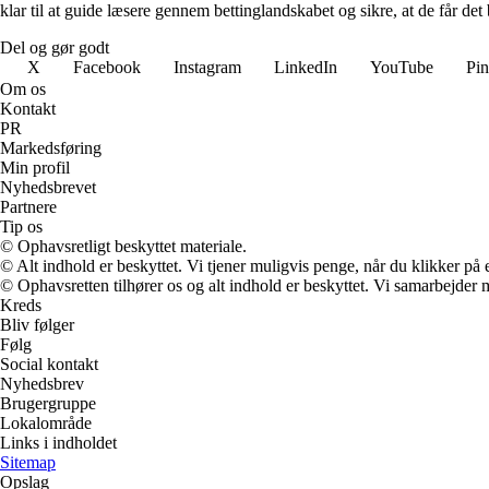
klar til at guide læsere gennem bettinglandskabet og sikre, at de får det 
Del og gør godt
X
Facebook
Instagram
LinkedIn
YouTube
Pin
Om os
Kontakt
PR
Markedsføring
Min profil
Nyhedsbrevet
Partnere
Tip os
© Ophavsretligt beskyttet materiale.
© Alt indhold er beskyttet. Vi tjener muligvis penge, når du klikker på e
© Ophavsretten tilhører os og alt indhold er beskyttet. Vi samarbejder 
Kreds
Bliv følger
Følg
Social kontakt
Nyhedsbrev
Brugergruppe
Lokalområde
Links i indholdet
Sitemap
Opslag