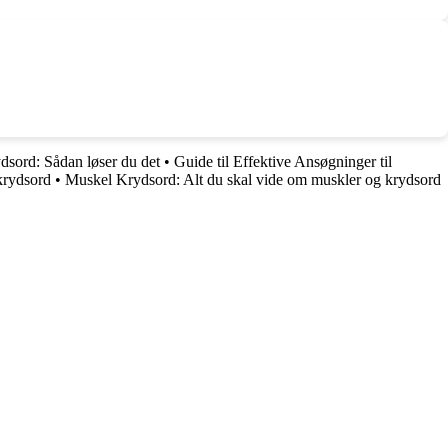
ydsord: Sådan løser du det
•
Guide til Effektive Ansøgninger til
 krydsord
•
Muskel Krydsord: Alt du skal vide om muskler og krydsord