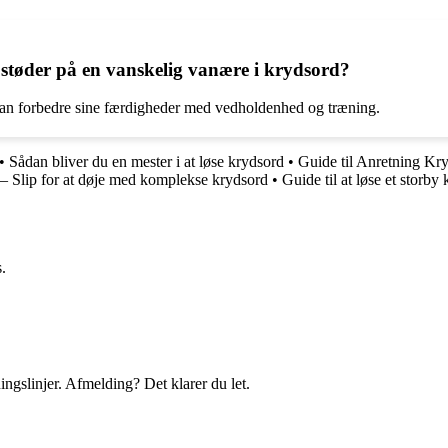
støder på en vanskelig vanære i krydsord?
st kan forbedre sine færdigheder med vedholdenhed og træning.
•
Sådan bliver du en mester i at løse krydsord
•
Guide til Anretning Kr
d – Slip for at døje med komplekse krydsord
•
Guide til at løse et storby
.
ingslinjer. Afmelding? Det klarer du let.