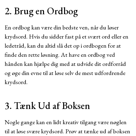
2. Brug en Ordbog
En ordbog kan være din bedste ven, når du løser
krydsord. Hvis du sidder fast på et svært ord eller en
ledetråd, kan du altid slå det op i ordbogen for at
finde den rette løsning. At have en ordbog ved
hånden kan hjælpe dig med at udvide dit ordforråd
og øge din evne til at løse selv de mest udfordrende
krydsord.
3. Tænk Ud af Boksen
Nogle gange kan en lidt kreativ tilgang være nøglen
til at løse svære krydsord. Prøv at tænke ud af boksen