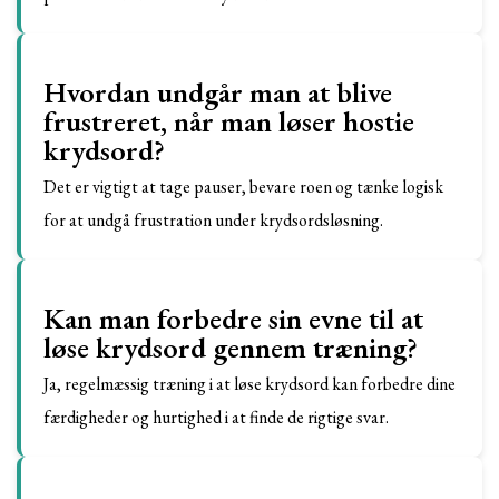
Hvordan undgår man at blive
frustreret, når man løser hostie
krydsord?
Det er vigtigt at tage pauser, bevare roen og tænke logisk
for at undgå frustration under krydsordsløsning.
Kan man forbedre sin evne til at
løse krydsord gennem træning?
Ja, regelmæssig træning i at løse krydsord kan forbedre dine
færdigheder og hurtighed i at finde de rigtige svar.