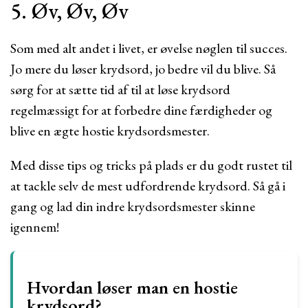
5. Øv, Øv, Øv
Som med alt andet i livet, er øvelse nøglen til succes.
Jo mere du løser krydsord, jo bedre vil du blive. Så
sørg for at sætte tid af til at løse krydsord
regelmæssigt for at forbedre dine færdigheder og
blive en ægte hostie krydsordsmester.
Med disse tips og tricks på plads er du godt rustet til
at tackle selv de mest udfordrende krydsord. Så gå i
gang og lad din indre krydsordsmester skinne
igennem!
Hvordan løser man en hostie
krydsord?