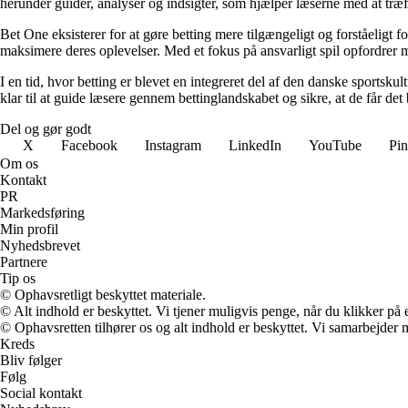
herunder guider, analyser og indsigter, som hjælper læserne med at træf
Bet One eksisterer for at gøre betting mere tilgængeligt og forståeligt f
maksimere deres oplevelser. Med et fokus på ansvarligt spil opfordrer m
I en tid, hvor betting er blevet en integreret del af den danske sportsku
klar til at guide læsere gennem bettinglandskabet og sikre, at de får det 
Del og gør godt
X
Facebook
Instagram
LinkedIn
YouTube
Pin
Om os
Kontakt
PR
Markedsføring
Min profil
Nyhedsbrevet
Partnere
Tip os
© Ophavsretligt beskyttet materiale.
© Alt indhold er beskyttet. Vi tjener muligvis penge, når du klikker på e
© Ophavsretten tilhører os og alt indhold er beskyttet. Vi samarbejder 
Kreds
Bliv følger
Følg
Social kontakt