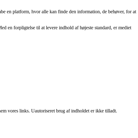
kabe en platform, hvor alle kan finde den information, de behøver, for at
ed en forpligtelse til at levere indhold af højeste standard, er mediet
 vores links. Uautoriseret brug af indholdet er ikke tilladt.