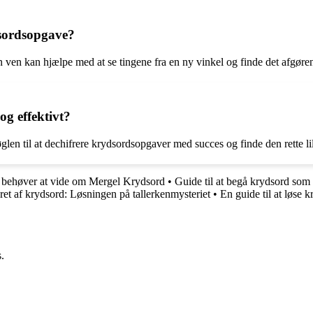
dsordsopgave?
ven kan hjælpe med at se tingene fra en ny vinkel og finde det afgørend
og effektivt?
n til at dechifrere krydsordsopgaver med succes og finde den rette li
 behøver at vide om Mergel Krydsord
•
Guide til at begå krydsord som 
eret af krydsord: Løsningen på tallerkenmysteriet
•
En guide til at løse
.