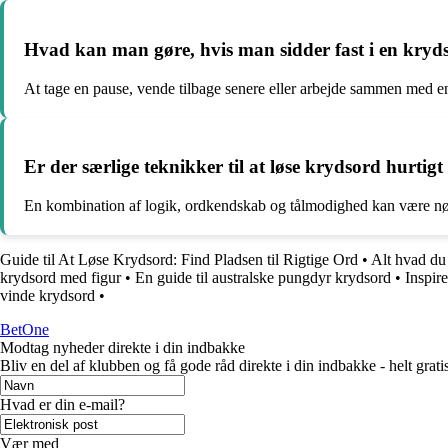
Hvad kan man gøre, hvis man sidder fast i en kry
At tage en pause, vende tilbage senere eller arbejde sammen med en 
Er der særlige teknikker til at løse krydsord hurtigt 
En kombination af logik, ordkendskab og tålmodighed kan være nøgle
Guide til At Løse Krydsord: Find Pladsen til Rigtige Ord
•
Alt hvad du
krydsord med figur
•
En guide til australske pungdyr krydsord
•
Inspir
vinde krydsord
•
BetOne
Modtag nyheder direkte i din indbakke
Bliv en del af klubben og få gode råd direkte i din indbakke - helt gratis
Hvad er din e-mail?
Vær med