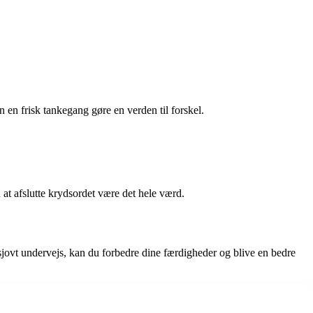
n en frisk tankegang gøre en verden til forskel.
at afslutte krydsordet være det hele værd.
t sjovt undervejs, kan du forbedre dine færdigheder og blive en bedre