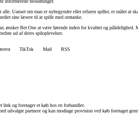
fe informerede beslutninger.
or alle. Uanset om man er nybegynder eller erfaren spiller, er målet at s
ediet sine læsere til at spille med omtanke.
ltur, ønsker Bet One at være førende inden for kvalitet og pålidelighed. M
bedste ud af deres spiloplevelser.
terest
TikTok
Mail
RSS
t link og foretager et køb hos en forhandler.
med udvalgte partnere og kan modtage provision ved køb foretaget gennem