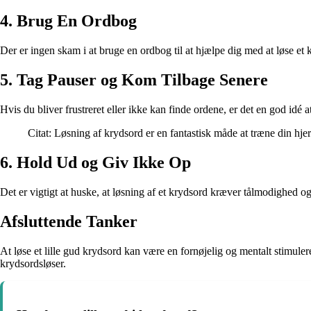
4. Brug En Ordbog
Der er ingen skam i at bruge en ordbog til at hjælpe dig med at løse et
5. Tag Pauser og Kom Tilbage Senere
Hvis du bliver frustreret eller ikke kan finde ordene, er det en god idé
Citat: Løsning af krydsord er en fantastisk måde at træne din hje
6. Hold Ud og Giv Ikke Op
Det er vigtigt at huske, at løsning af et krydsord kræver tålmodighed 
Afsluttende Tanker
At løse et lille gud krydsord kan være en fornøjelig og mentalt stimuler
krydsordsløser.