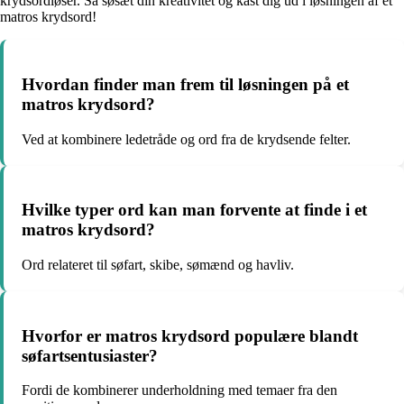
krydsordløser. Så søsæt din kreativitet og kast dig ud i løsningen af et
matros krydsord!
Hvordan finder man frem til løsningen på et
matros krydsord?
Ved at kombinere ledetråde og ord fra de krydsende felter.
Hvilke typer ord kan man forvente at finde i et
matros krydsord?
Ord relateret til søfart, skibe, sømænd og havliv.
Hvorfor er matros krydsord populære blandt
søfartsentusiaster?
Fordi de kombinerer underholdning med temaer fra den