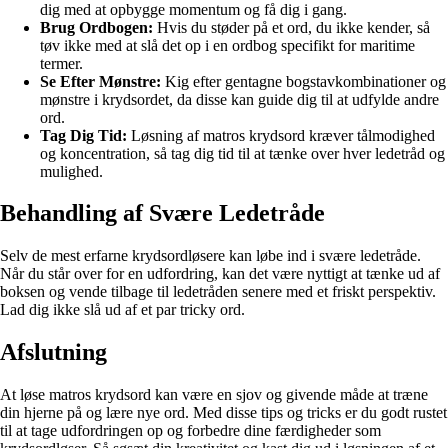
dig med at opbygge momentum og få dig i gang.
Brug Ordbogen:
Hvis du støder på et ord, du ikke kender, så
tøv ikke med at slå det op i en ordbog specifikt for maritime
termer.
Se Efter Mønstre:
Kig efter gentagne bogstavkombinationer og
mønstre i krydsordet, da disse kan guide dig til at udfylde andre
ord.
Tag Dig Tid:
Løsning af matros krydsord kræver tålmodighed
og koncentration, så tag dig tid til at tænke over hver ledetråd og
mulighed.
Behandling af Svære Ledetråde
Selv de mest erfarne krydsordløsere kan løbe ind i svære ledetråde.
Når du står over for en udfordring, kan det være nyttigt at tænke ud af
boksen og vende tilbage til ledetråden senere med et friskt perspektiv.
Lad dig ikke slå ud af et par tricky ord.
Afslutning
At løse matros krydsord kan være en sjov og givende måde at træne
din hjerne på og lære nye ord. Med disse tips og tricks er du godt rustet
til at tage udfordringen op og forbedre dine færdigheder som