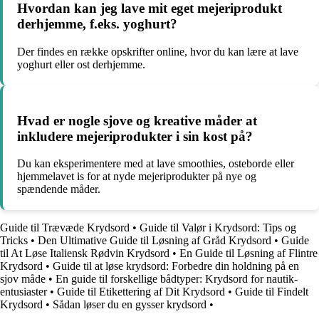
Hvordan kan jeg lave mit eget mejeriprodukt
derhjemme, f.eks. yoghurt?
Der findes en række opskrifter online, hvor du kan lære at lave
yoghurt eller ost derhjemme.
Hvad er nogle sjove og kreative måder at
inkludere mejeriprodukter i sin kost på?
Du kan eksperimentere med at lave smoothies, osteborde eller
hjemmelavet is for at nyde mejeriprodukter på nye og
spændende måder.
Guide til Trævæde Krydsord
•
Guide til Valør i Krydsord: Tips og
Tricks
•
Den Ultimative Guide til Løsning af Gråd Krydsord
•
Guide
til At Løse Italiensk Rødvin Krydsord
•
En Guide til Løsning af Flintre
Krydsord
•
Guide til at løse krydsord: Forbedre din holdning på en
sjov måde
•
En guide til forskellige bådtyper: Krydsord for nautik-
entusiaster
•
Guide til Etikettering af Dit Krydsord
•
Guide til Findelt
Krydsord
•
Sådan løser du en gysser krydsord
•