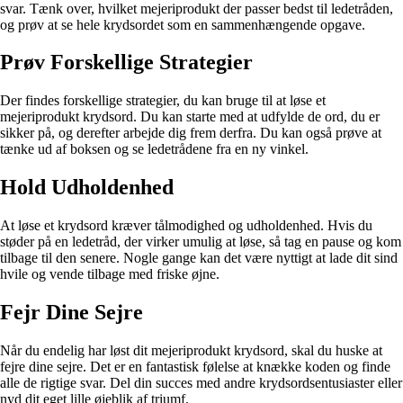
svar. Tænk over, hvilket mejeriprodukt der passer bedst til ledetråden,
og prøv at se hele krydsordet som en sammenhængende opgave.
Prøv Forskellige Strategier
Der findes forskellige strategier, du kan bruge til at løse et
mejeriprodukt krydsord. Du kan starte med at udfylde de ord, du er
sikker på, og derefter arbejde dig frem derfra. Du kan også prøve at
tænke ud af boksen og se ledetrådene fra en ny vinkel.
Hold Udholdenhed
At løse et krydsord kræver tålmodighed og udholdenhed. Hvis du
støder på en ledetråd, der virker umulig at løse, så tag en pause og kom
tilbage til den senere. Nogle gange kan det være nyttigt at lade dit sind
hvile og vende tilbage med friske øjne.
Fejr Dine Sejre
Når du endelig har løst dit mejeriprodukt krydsord, skal du huske at
fejre dine sejre. Det er en fantastisk følelse at knække koden og finde
alle de rigtige svar. Del din succes med andre krydsordsentusiaster eller
nyd dit eget lille øjeblik af triumf.