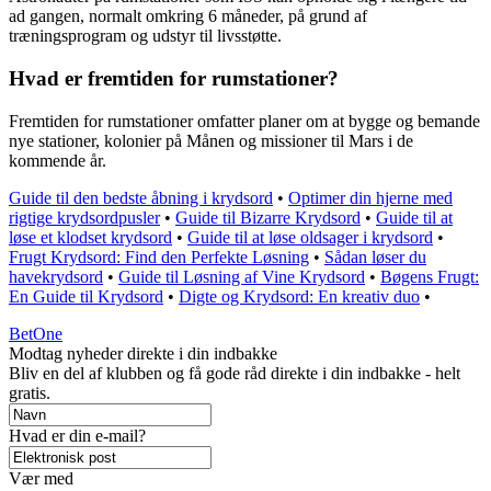
ad gangen, normalt omkring 6 måneder, på grund af
træningsprogram og udstyr til livsstøtte.
Hvad er fremtiden for rumstationer?
Fremtiden for rumstationer omfatter planer om at bygge og bemande
nye stationer, kolonier på Månen og missioner til Mars i de
kommende år.
Guide til den bedste åbning i krydsord
•
Optimer din hjerne med
rigtige krydsordpusler
•
Guide til Bizarre Krydsord
•
Guide til at
løse et klodset krydsord
•
Guide til at løse oldsager i krydsord
•
Frugt Krydsord: Find den Perfekte Løsning
•
Sådan løser du
havekrydsord
•
Guide til Løsning af Vine Krydsord
•
Bøgens Frugt:
En Guide til Krydsord
•
Digte og Krydsord: En kreativ duo
•
BetOne
Modtag nyheder direkte i din indbakke
Bliv en del af klubben og få gode råd direkte i din indbakke - helt
gratis.
Hvad er din e-mail?
Vær med