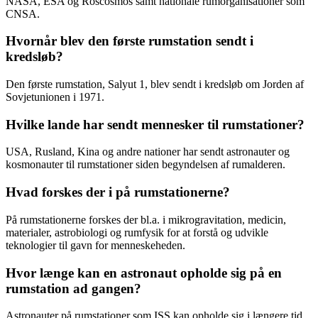
NASA, ESA og Roscosmos samt nationale rumorganisationer som
CNSA.
Hvornår blev den første rumstation sendt i
kredsløb?
Den første rumstation, Salyut 1, blev sendt i kredsløb om Jorden af
Sovjetunionen i 1971.
Hvilke lande har sendt mennesker til rumstationer?
USA, Rusland, Kina og andre nationer har sendt astronauter og
kosmonauter til rumstationer siden begyndelsen af rumalderen.
Hvad forskes der i på rumstationerne?
På rumstationerne forskes der bl.a. i mikrogravitation, medicin,
materialer, astrobiologi og rumfysik for at forstå og udvikle
teknologier til gavn for menneskeheden.
Hvor længe kan en astronaut opholde sig på en
rumstation ad gangen?
Astronauter på rumstationer som ISS kan opholde sig i længere tid