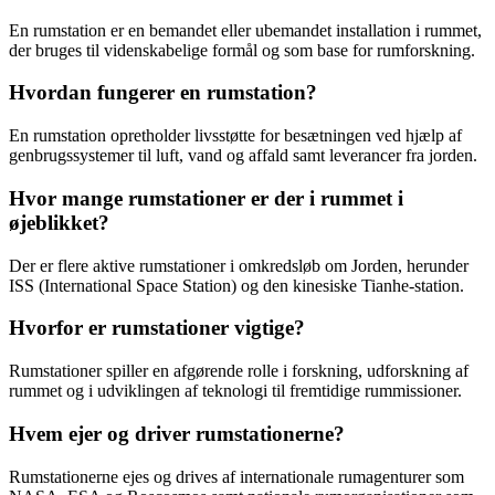
En rumstation er en bemandet eller ubemandet installation i rummet,
der bruges til videnskabelige formål og som base for rumforskning.
Hvordan fungerer en rumstation?
En rumstation opretholder livsstøtte for besætningen ved hjælp af
genbrugssystemer til luft, vand og affald samt leverancer fra jorden.
Hvor mange rumstationer er der i rummet i
øjeblikket?
Der er flere aktive rumstationer i omkredsløb om Jorden, herunder
ISS (International Space Station) og den kinesiske Tianhe-station.
Hvorfor er rumstationer vigtige?
Rumstationer spiller en afgørende rolle i forskning, udforskning af
rummet og i udviklingen af teknologi til fremtidige rummissioner.
Hvem ejer og driver rumstationerne?
Rumstationerne ejes og drives af internationale rumagenturer som