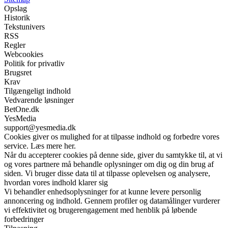
Opslag
Historik
Tekstunivers
RSS
Regler
Webcookies
Politik for privatliv
Brugsret
Krav
Tilgængeligt indhold
Vedvarende løsninger
BetOne.dk
YesMedia
support@yesmedia.dk
Cookies giver os mulighed for at tilpasse indhold og forbedre vores
service. Læs mere her.
Når du accepterer cookies på denne side, giver du samtykke til, at vi
og vores partnere må behandle oplysninger om dig og din brug af
siden. Vi bruger disse data til at tilpasse oplevelsen og analysere,
hvordan vores indhold klarer sig
Vi behandler enhedsoplysninger for at kunne levere personlig
annoncering og indhold. Gennem profiler og datamålinger vurderer
vi effektivitet og brugerengagement med henblik på løbende
forbedringer