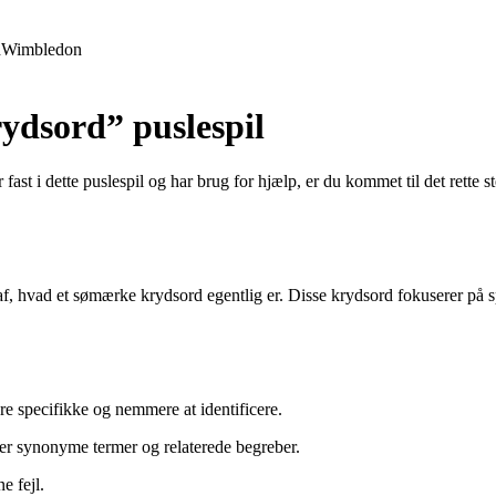
d
Wimbledon
rydsord” puslespil
st i dette puslespil og har brug for hjælp, er du kommet til det rette st
e af, hvad et sømærke krydsord egentlig er. Disse krydsord fokuserer på 
ere specifikke og nemmere at identificere.
ver synonyme termer og relaterede begreber.
e fejl.