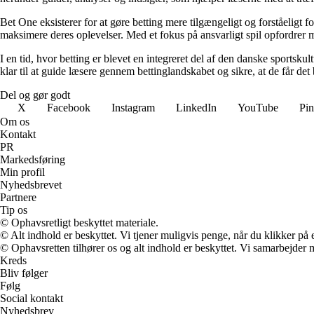
Bet One eksisterer for at gøre betting mere tilgængeligt og forståeligt f
maksimere deres oplevelser. Med et fokus på ansvarligt spil opfordrer m
I en tid, hvor betting er blevet en integreret del af den danske sportsku
klar til at guide læsere gennem bettinglandskabet og sikre, at de får det 
Del og gør godt
X
Facebook
Instagram
LinkedIn
YouTube
Pin
Om os
Kontakt
PR
Markedsføring
Min profil
Nyhedsbrevet
Partnere
Tip os
© Ophavsretligt beskyttet materiale.
© Alt indhold er beskyttet. Vi tjener muligvis penge, når du klikker på e
© Ophavsretten tilhører os og alt indhold er beskyttet. Vi samarbejder 
Kreds
Bliv følger
Følg
Social kontakt
Nyhedsbrev