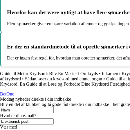
Hvorfor kan det være nyttigt at have flere sømærke
Flere sømærker giver en større variation af emner og gør løsninge
Er der en standardmetode til at oprette sømærker i
Der er ingen fast regel for, hvordan man opretter sømærker, det a
Guide til Metro Krydsord: Bliv En Mester i Ordkryds
•
Inkarneret Kryd
af krydsord
•
Sådan løser du krydsord med emnet organ
•
Guide til at 
Krydsord: En Guide til at Løse og Forbedre Dine Krydsord Færdighed
BetOne
Modtag nyheder direkte i din indbakke
Bliv en del af klubben og få gode råd direkte i din indbakke - helt gratis
Hvad er din e-mail?
Vær med