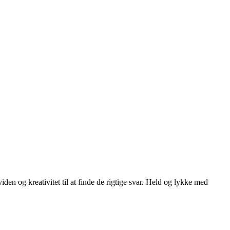
den og kreativitet til at finde de rigtige svar. Held og lykke med