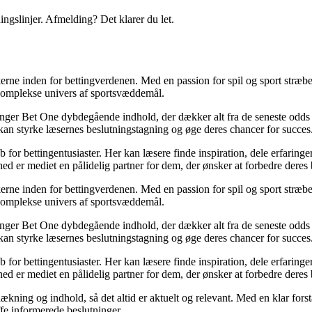
ingslinjer. Afmelding? Det klarer du let.
erne inden for bettingverdenen. Med en passion for spil og sport stræber
t komplekse univers af sportsvæddemål.
inger Bet One dybdegående indhold, der dækker alt fra de seneste odds 
kan styrke læsernes beslutningstagning og øge deres chancer for succes
for bettingentusiaster. Her kan læsere finde inspiration, dele erfaringer
d er mediet en pålidelig partner for dem, der ønsker at forbedre deres 
erne inden for bettingverdenen. Med en passion for spil og sport stræber
t komplekse univers af sportsvæddemål.
inger Bet One dybdegående indhold, der dækker alt fra de seneste odds 
kan styrke læsernes beslutningstagning og øge deres chancer for succes
for bettingentusiaster. Her kan læsere finde inspiration, dele erfaringer
d er mediet en pålidelig partner for dem, der ønsker at forbedre deres 
ækning og indhold, så det altid er aktuelt og relevant. Med en klar forstå
fe informerede beslutninger.