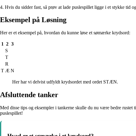
4. Hvis du sidder fast, så prøv at lade puslespillet ligge i et stykke tid 
Eksempel på Løsning
Her er et eksempel på, hvordan du kunne løse et sømærke krydsord:
1
2
3
S
T
R
T
Æ
N
Her har vi delvist udfyldt krydsordet med ordet STÆN.
Afsluttende tanker
Med disse tips og eksempler i tankerne skulle du nu være bedre rustet t
puslespillet!
Hvad er et sømærke i et krydsord?