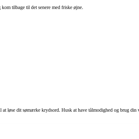
og kom tilbage til det senere med friske øjne.
il at løse dit sømærke krydsord. Husk at have tålmodighed og brug din vi