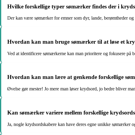
Hvilke forskellige typer sømærker findes der i kryd
Der kan være sømærker for emner som dyr, lande, berømtheder og
Hvordan kan man bruge sømærker til at løse et kry
Ved at identificere sømærkerne kan man prioritere og fokusere på b
Hvordan kan man lære at genkende forskellige søm
Øvelse gør mester! Jo mere man løser krydsord, jo bedre bliver ma
Kan sømærker variere mellem forskellige krydsord
Ja, nogle krydsordskabere kan have deres egne unikke sømærker og 