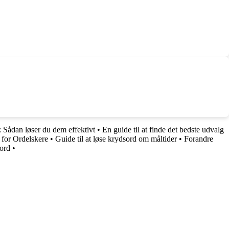
 Sådan løser du dem effektivt
•
En guide til at finde det bedste udvalg
for Ordelskere
•
Guide til at løse krydsord om måltider
•
Forandre
sord
•