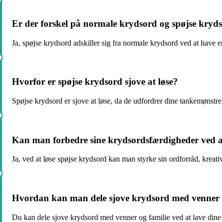
Er der forskel på normale krydsord og spøjse kryd
Ja, spøjse krydsord adskiller sig fra normale krydsord ved at have en
Hvorfor er spøjse krydsord sjove at løse?
Spøjse krydsord er sjove at løse, da de udfordrer dine tankemønstre
Kan man forbedre sine krydsordsfærdigheder ved at
Ja, ved at løse spøjse krydsord kan man styrke sin ordforråd, kreat
Hvordan kan man dele sjove krydsord med venner 
Du kan dele sjove krydsord med venner og familie ved at lave dine 