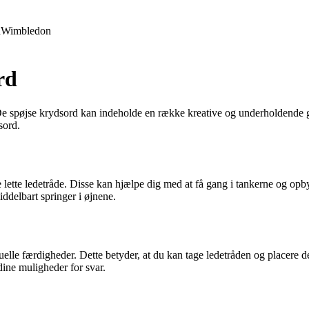
d
Wimbledon
rd
De spøjse krydsord kan indeholde en række kreative og underholdende gå
sord.
de lette ledetråde. Disse kan hjælpe dig med at få gang i tankerne og op
iddelbart springer i øjnene.
stuelle færdigheder. Dette betyder, at du kan tage ledetråden og placer
ine muligheder for svar.