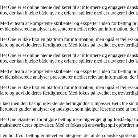
Bet One er et online medie dedikeret til at informere og engagere dansk
tips, der kan hjælpe både nye og erfarne spillere med at navigere i de
Med et team af kompetente skribenter og eksperter inden for betting br
evidensbaserede analyser præsenterer mediet relevant information, der 
Bet One er ikke blot en platform for information, men også et fællesskab 
lære og udvikle deres færdigheder. Med fokus på kvalitet og troværdighe
Bet One er et online medie dedikeret til at informere og engagere dansk
tips, der kan hjælpe både nye og erfarne spillere med at navigere i de
Med et team af kompetente skribenter og eksperter inden for betting br
evidensbaserede analyser præsenterer mediet relevant information, der 
Bet One er ikke blot en platform for information, men også et fællesskab 
lære og udvikle deres færdigheder. Med fokus på kvalitet og troværdighe
I takt med den hastigt udviklende bettingindustri tilpasser Bet One sin d
herunder guider, analyser og indsigter, som hjælper læserne med at træf
Bet One eksisterer for at gøre betting mere tilgængeligt og forståeligt f
maksimere deres oplevelser. Med et fokus på ansvarligt spil opfordrer m
I en tid, hvor betting er blevet en integreret del af den danske sportsku