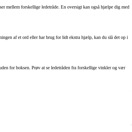
elser mellem forskellige ledetråde. En oversigt kan også hjælpe dig med
gen af et ord eller har brug for lidt ekstra hjælp, kan du slå det op i
uden for boksen. Prøv at se ledetråden fra forskellige vinkler og vær