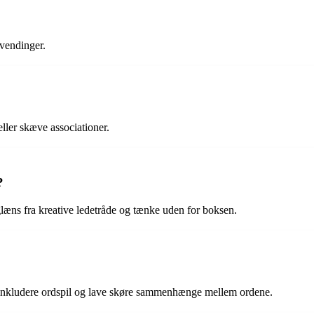
 vendinger.
eller skæve associationer.
?
aglæns fra kreative ledetråde og tænke uden for boksen.
, inkludere ordspil og lave skøre sammenhænge mellem ordene.