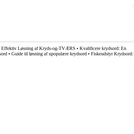
l Effektiv Løsning af Kryds-og-TVÆRS
•
Kvalificere krydsord: En
sord
•
Guide til løsning af upopulære krydsord
•
Fiskeudstyr Krydsord: