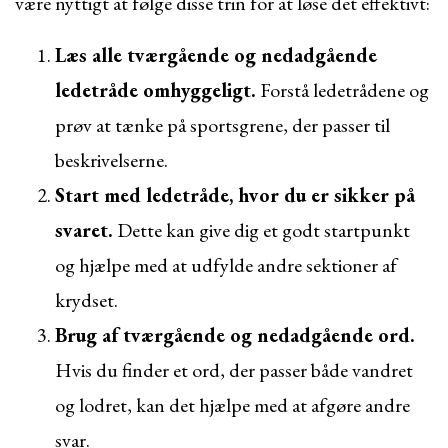
være nyttigt at følge disse trin for at løse det effektivt:
Læs alle tværgående og nedadgående
ledetråde omhyggeligt.
Forstå ledetrådene og
prøv at tænke på sportsgrene, der passer til
beskrivelserne.
Start med ledetråde, hvor du er sikker på
svaret.
Dette kan give dig et godt startpunkt
og hjælpe med at udfylde andre sektioner af
krydset.
Brug af tværgående og nedadgående ord.
Hvis du finder et ord, der passer både vandret
og lodret, kan det hjælpe med at afgøre andre
svar.