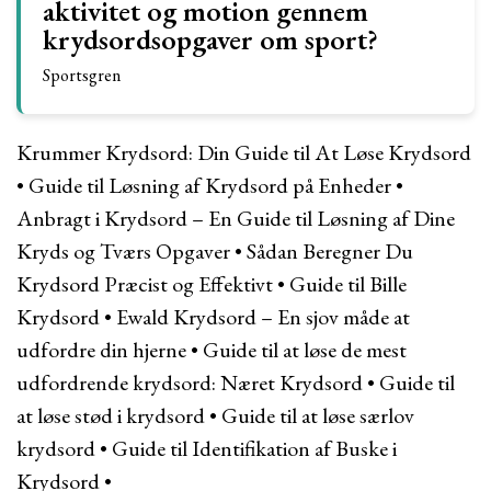
aktivitet og motion gennem
krydsordsopgaver om sport?
Sportsgren
Krummer Krydsord: Din Guide til At Løse Krydsord
•
Guide til Løsning af Krydsord på Enheder
•
Anbragt i Krydsord – En Guide til Løsning af Dine
Kryds og Tværs Opgaver
•
Sådan Beregner Du
Krydsord Præcist og Effektivt
•
Guide til Bille
Krydsord
•
Ewald Krydsord – En sjov måde at
udfordre din hjerne
•
Guide til at løse de mest
udfordrende krydsord: Næret Krydsord
•
Guide til
at løse stød i krydsord
•
Guide til at løse særlov
krydsord
•
Guide til Identifikation af Buske i
Krydsord
•