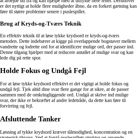
at arbejde ud fra og kan hjælpe med at udfylde flere felter. Derudover
er det nyttigt at holde flere muligheder åbne, da en forkert gætning kan
føre til større problemer senere i puslespillet.
Brug af Kryds-og-Tværs Teknik
En effektiv teknik til at løse tykke krydsord er kryds-og-tværs
metoden. Dette indebærer at kigge på overlappende bogstaver mellem
vandrette og lodrette ord for at identificere mulige ord, der passer ind.
Denne tilgang hjælper med at reducere antallet af mulige svar og kan
lede dig på rette spor.
Holde Fokus og Undgå Fejl
For at løse tykke krydsord effektivt er det vigtigt at holde fokus og
undgå fejl. Tjek altid dine svar flere gange for at sikre, at de passer
sammen med de omkringliggende ord. Undgå at skrive ind mulige
svar, der ikke er bekræftet af andre ledetråde, da dette kan føre til
forvirring og fejl.
Afsluttende Tanker
Løsning af tykke krydsord kræver tålmodighed, koncentration og en
strategisk tilgang. Ved at forstå puslespillets struktur og anvende