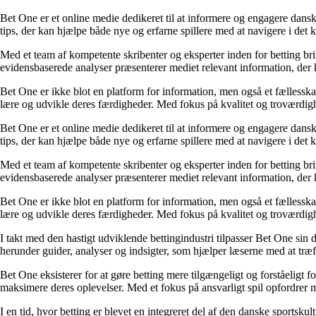
Bet One er et online medie dedikeret til at informere og engagere dansk
tips, der kan hjælpe både nye og erfarne spillere med at navigere i de
Med et team af kompetente skribenter og eksperter inden for betting br
evidensbaserede analyser præsenterer mediet relevant information, der 
Bet One er ikke blot en platform for information, men også et fællesskab 
lære og udvikle deres færdigheder. Med fokus på kvalitet og troværdighe
Bet One er et online medie dedikeret til at informere og engagere dansk
tips, der kan hjælpe både nye og erfarne spillere med at navigere i de
Med et team af kompetente skribenter og eksperter inden for betting br
evidensbaserede analyser præsenterer mediet relevant information, der 
Bet One er ikke blot en platform for information, men også et fællesskab 
lære og udvikle deres færdigheder. Med fokus på kvalitet og troværdighe
I takt med den hastigt udviklende bettingindustri tilpasser Bet One sin d
herunder guider, analyser og indsigter, som hjælper læserne med at træf
Bet One eksisterer for at gøre betting mere tilgængeligt og forståeligt f
maksimere deres oplevelser. Med et fokus på ansvarligt spil opfordrer m
I en tid, hvor betting er blevet en integreret del af den danske sportsku