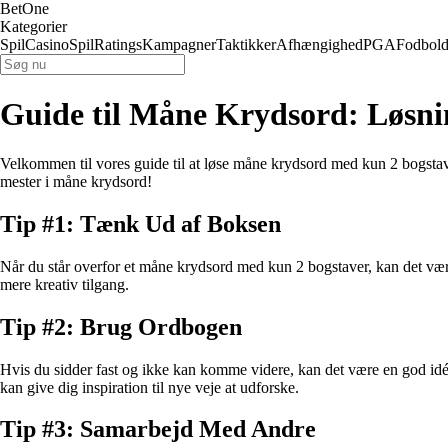
BetOne
Kategorier
Spil
Casino
Spil
Ratings
Kampagner
Taktikker
Afhængighed
PGA
Fodbol
Guide til Måne Krydsord: Løsn
Velkommen til vores guide til at løse måne krydsord med kun 2 bogstaver
mester i måne krydsord!
Tip #1: Tænk Ud af Boksen
Når du står overfor et måne krydsord med kun 2 bogstaver, kan det vær
mere kreativ tilgang.
Tip #2: Brug Ordbogen
Hvis du sidder fast og ikke kan komme videre, kan det være en god idé
kan give dig inspiration til nye veje at udforske.
Tip #3: Samarbejd Med Andre