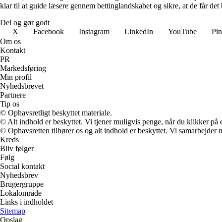
klar til at guide læsere gennem bettinglandskabet og sikre, at de får det 
Del og gør godt
X
Facebook
Instagram
LinkedIn
YouTube
Pin
Om os
Kontakt
PR
Markedsføring
Min profil
Nyhedsbrevet
Partnere
Tip os
© Ophavsretligt beskyttet materiale.
© Alt indhold er beskyttet. Vi tjener muligvis penge, når du klikker på e
© Ophavsretten tilhører os og alt indhold er beskyttet. Vi samarbejder 
Kreds
Bliv følger
Følg
Social kontakt
Nyhedsbrev
Brugergruppe
Lokalområde
Links i indholdet
Sitemap
Opslag