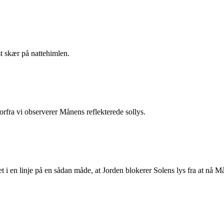
st skær på nattehimlen.
orfra vi observerer Månens reflekterede sollys.
 i en linje på en sådan måde, at Jorden blokerer Solens lys fra at nå M