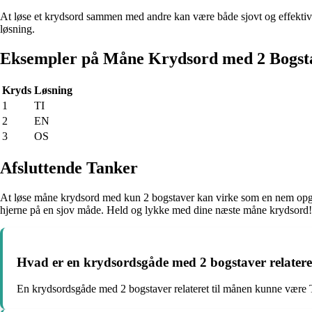
At løse et krydsord sammen med andre kan være både sjovt og effektivt
løsning.
Eksempler på Måne Krydsord med 2 Bogst
Kryds
Løsning
1
TI
2
EN
3
OS
Afsluttende Tanker
At løse måne krydsord med kun 2 bogstaver kan virke som en nem opgave,
hjerne på en sjov måde. Held og lykke med dine næste måne krydsord!
Hvad er en krydsordsgåde med 2 bogstaver relatere
En krydsordsgåde med 2 bogstaver relateret til månen kunne være T