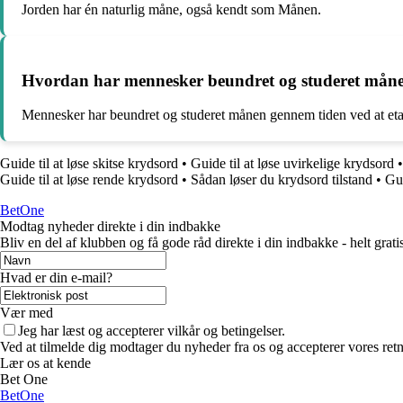
Jorden har én naturlig måne, også kendt som Månen.
Hvordan har mennesker beundret og studeret mån
Mennesker har beundret og studeret månen gennem tiden ved at et
Guide til at løse skitse krydsord
•
Guide til at løse uvirkelige krydsord
Guide til at løse rende krydsord
•
Sådan løser du krydsord tilstand
•
Gui
BetOne
Modtag nyheder direkte i din indbakke
Bliv en del af klubben og få gode råd direkte i din indbakke - helt gratis
Hvad er din e-mail?
Vær med
Jeg har læst og accepterer vilkår og betingelser.
Ved at tilmelde dig modtager du nyheder fra os og accepterer vores retn
Lær os at kende
Bet One
BetOne