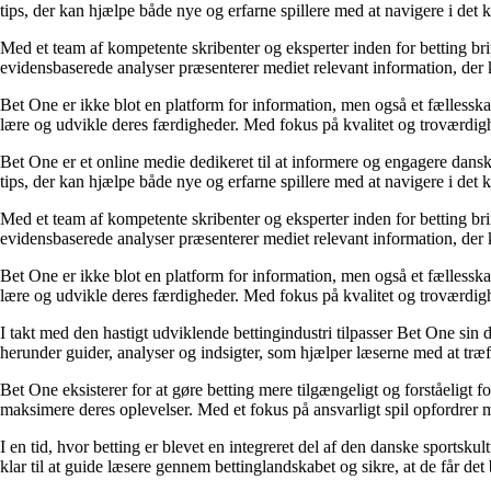
tips, der kan hjælpe både nye og erfarne spillere med at navigere i de
Med et team af kompetente skribenter og eksperter inden for betting br
evidensbaserede analyser præsenterer mediet relevant information, der 
Bet One er ikke blot en platform for information, men også et fællesskab 
lære og udvikle deres færdigheder. Med fokus på kvalitet og troværdighe
Bet One er et online medie dedikeret til at informere og engagere dansk
tips, der kan hjælpe både nye og erfarne spillere med at navigere i de
Med et team af kompetente skribenter og eksperter inden for betting br
evidensbaserede analyser præsenterer mediet relevant information, der 
Bet One er ikke blot en platform for information, men også et fællesskab 
lære og udvikle deres færdigheder. Med fokus på kvalitet og troværdighe
I takt med den hastigt udviklende bettingindustri tilpasser Bet One sin d
herunder guider, analyser og indsigter, som hjælper læserne med at træf
Bet One eksisterer for at gøre betting mere tilgængeligt og forståeligt f
maksimere deres oplevelser. Med et fokus på ansvarligt spil opfordrer m
I en tid, hvor betting er blevet en integreret del af den danske sportsku
klar til at guide læsere gennem bettinglandskabet og sikre, at de får det 