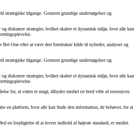
til strategiske tilgange. Gennem grundige undersøgelser og
.
 og diskutere strategier, hvilket skaber et dynamisk miljø, hvor alle kan
bettingoplevelse.
 Bet One efter at være den foretrukne kilde til nyheder, analyser og
til strategiske tilgange. Gennem grundige undersøgelser og
.
 og diskutere strategier, hvilket skaber et dynamisk miljø, hvor alle kan
bettingoplevelse.
else for, at viden er magt, tilbyder mediet en bred vifte af ressourcer,
kabe en platform, hvor alle kan finde den information, de behøver, for at
ed en forpligtelse til at levere indhold af højeste standard, er mediet