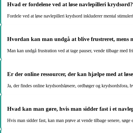
Hvad er fordelene ved at løse navlepilleri krydsord?
Fordele ved at løse navlepilleri krydsord inkluderer mental stimuler
Hvordan kan man undgå at blive frustreret, mens m
Man kan undgå frustration ved at tage pauser, vende tilbage med fris
Er der online ressourcer, der kan hjælpe med at løse
Ja, der findes online krydsordsløsere, ordbøger og krydsordsfora, h
Hvad kan man gøre, hvis man sidder fast i et navlep
Hvis man sidder fast, kan man prøve at vende tilbage senere, søge e