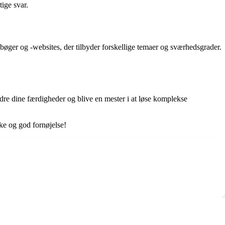
tige svar.
bøger og -websites, der tilbyder forskellige temaer og sværhedsgrader.
bedre dine færdigheder og blive en mester i at løse komplekse
kke og god fornøjelse!