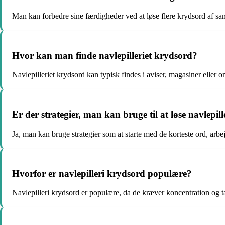
Man kan forbedre sine færdigheder ved at løse flere krydsord af sa
Hvor kan man finde navlepilleriet krydsord?
Navlepilleriet krydsord kan typisk findes i aviser, magasiner eller 
Er der strategier, man kan bruge til at løse navlepil
Ja, man kan bruge strategier som at starte med de korteste ord, arbe
Hvorfor er navlepilleri krydsord populære?
Navlepilleri krydsord er populære, da de kræver koncentration og