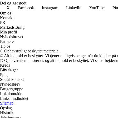
Del og gør godt
X
Facebook
Instagram
LinkedIn
YouTube
Pin
Om os
Kontakt
PR
Markedsføring
Min profil
Nyhedsbrevet
Partnere
Tip os
© Ophavsretligt beskyttet materiale.
© Alt indhold er beskyttet. Vi tjener muligvis penge, når du klikker på e
© Ophavsretten tilhører os og alt indhold er beskyttet. Vi samarbejder 
Kreds
Bliv følger
Følg
Social kontakt
Nyhedsbrev
Brugergruppe
Lokalområde
Links i indholdet
Sitemap
Opslag
Historik
Tekstunivers