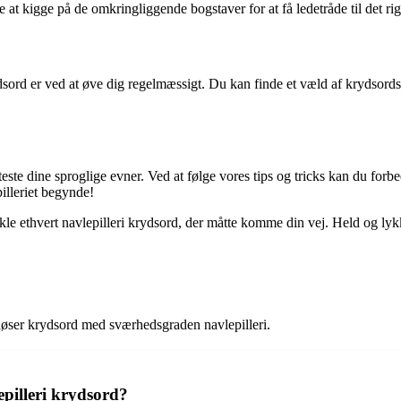
 at kigge på de omkringliggende bogstaver for at få ledetråde til det rig
dsord er ved at øve dig regelmæssigt. Du kan finde et væld af krydsords
teste dine sproglige evner. Ved at følge vores tips og tricks kan du for
pilleriet begynde!
tackle ethvert navlepilleri krydsord, der måtte komme din vej. Held og ly
 løser krydsord med sværhedsgraden navlepilleri.
pilleri krydsord?