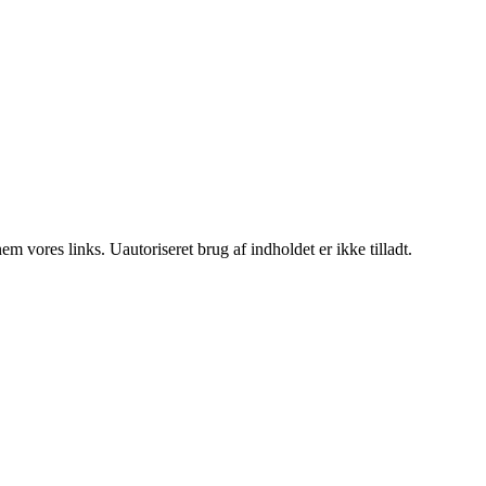
 vores links. Uautoriseret brug af indholdet er ikke tilladt.