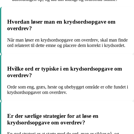
Hvordan løser man en krydsordsopgave om
overdrev?
Når man løser en krydsordsopgave om overdrev, skal man finde
ord relateret til dette emne og placere dem korrekt i krydsordet.
Hvilke ord er typiske i en krydsordsopgave om
overdrev?
Orde som eng, græs, heste og ubebygget område er ofte fundet i
krydsordsopgaver om overdrev.
Er der særlige strategier for at løse en
krydsordsopgave om overdrev?
En god strategi er at starte med de ord, man er sikker på, og