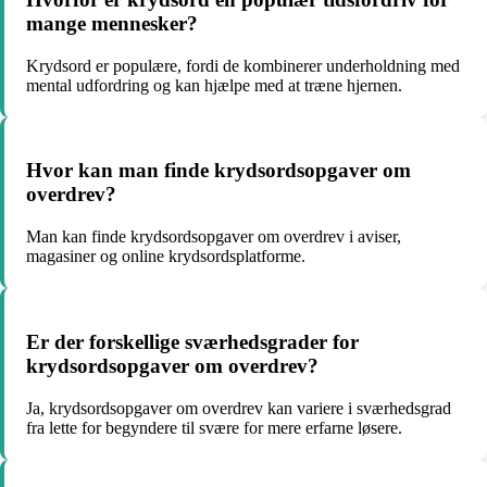
mange mennesker?
Krydsord er populære, fordi de kombinerer underholdning med
mental udfordring og kan hjælpe med at træne hjernen.
Hvor kan man finde krydsordsopgaver om
overdrev?
Man kan finde krydsordsopgaver om overdrev i aviser,
magasiner og online krydsordsplatforme.
Er der forskellige sværhedsgrader for
krydsordsopgaver om overdrev?
Ja, krydsordsopgaver om overdrev kan variere i sværhedsgrad
fra lette for begyndere til svære for mere erfarne løsere.