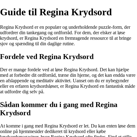
Guide til Regina Krydsord
Regina Krydsord er en populær og underholdende puzzle-form, der
udfordrer din tankegang og ordforråd. For dem, der elsker at løse
krydsord, er Regina Krydsord en fremragende ressource til at bringe
sjov og spænding til din daglige rutine.
Fordele ved Regina Krydsord
Der er mange fordele ved at løse Regina Krydsord. Det kan hjælpe
med at forbedre dit ordforråd, træne din hjerne, og det kan endda være
en afslappende og meditativ aktivitet. Uanset om du er nybegynder
eller en erfaren krydsordsløser, er Regina Krydsord en fantastisk måde
at udfordre dig selv på.
Sådan kommer du i gang med Regina
Krydsord
At komme i gang med Regina Krydsord er let. Du kan enten løse dem
online på hjemmesider dedikeret til krydsord eller købe
krydsordsmagasiner, hvor Regina Krydsord ofte findes. Find et stille