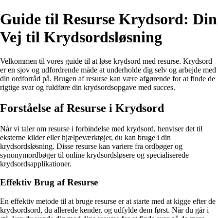
Guide til Resurse Krydsord: Din
Vej til Krydsordsløsning
Velkommen til vores guide til at løse krydsord med resurse. Krydsord
er en sjov og udfordrende måde at underholde dig selv og arbejde med
din ordforråd på. Brugen af resurse kan være afgørende for at finde de
rigtige svar og fuldføre din krydsordsopgave med succes.
Forståelse af Resurse i Krydsord
Når vi taler om resurse i forbindelse med krydsord, henviser det til
eksterne kilder eller hjælpeværktøjer, du kan bruge i din
krydsordsløsning. Disse resurse kan variere fra ordbøger og
synonymordbøger til online krydsordsløsere og specialiserede
krydsordsapplikationer.
Effektiv Brug af Resurse
En effektiv metode til at bruge resurse er at starte med at kigge efter de
krydsordsord, du allerede kender, og udfylde dem først. Når du går i