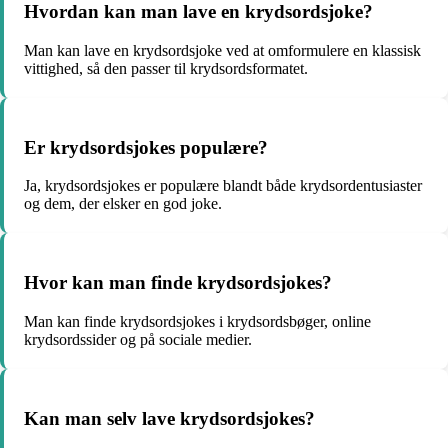
Hvordan kan man lave en krydsordsjoke?
Man kan lave en krydsordsjoke ved at omformulere en klassisk
vittighed, så den passer til krydsordsformatet.
Er krydsordsjokes populære?
Ja, krydsordsjokes er populære blandt både krydsordentusiaster
og dem, der elsker en god joke.
Hvor kan man finde krydsordsjokes?
Man kan finde krydsordsjokes i krydsordsbøger, online
krydsordssider og på sociale medier.
Kan man selv lave krydsordsjokes?