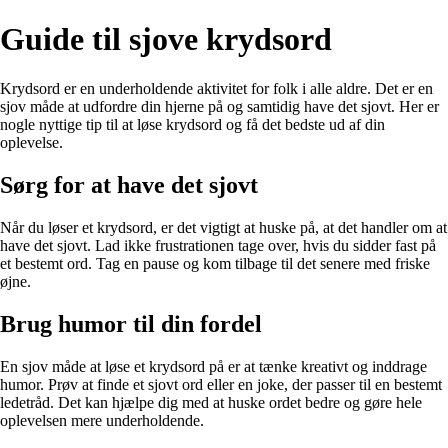
Guide til sjove krydsord
Krydsord er en underholdende aktivitet for folk i alle aldre. Det er en
sjov måde at udfordre din hjerne på og samtidig have det sjovt. Her er
nogle nyttige tip til at løse krydsord og få det bedste ud af din
oplevelse.
Sørg for at have det sjovt
Når du løser et krydsord, er det vigtigt at huske på, at det handler om at
have det sjovt. Lad ikke frustrationen tage over, hvis du sidder fast på
et bestemt ord. Tag en pause og kom tilbage til det senere med friske
øjne.
Brug humor til din fordel
En sjov måde at løse et krydsord på er at tænke kreativt og inddrage
humor. Prøv at finde et sjovt ord eller en joke, der passer til en bestemt
ledetråd. Det kan hjælpe dig med at huske ordet bedre og gøre hele
oplevelsen mere underholdende.