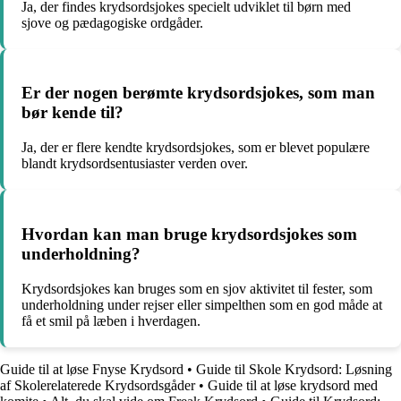
Ja, der findes krydsordsjokes specielt udviklet til børn med
sjove og pædagogiske ordgåder.
Er der nogen berømte krydsordsjokes, som man
bør kende til?
Ja, der er flere kendte krydsordsjokes, som er blevet populære
blandt krydsordsentusiaster verden over.
Hvordan kan man bruge krydsordsjokes som
underholdning?
Krydsordsjokes kan bruges som en sjov aktivitet til fester, som
underholdning under rejser eller simpelthen som en god måde at
få et smil på læben i hverdagen.
Guide til at løse Fnyse Krydsord
•
Guide til Skole Krydsord: Løsning
af Skolerelaterede Krydsordsgåder
•
Guide til at løse krydsord med