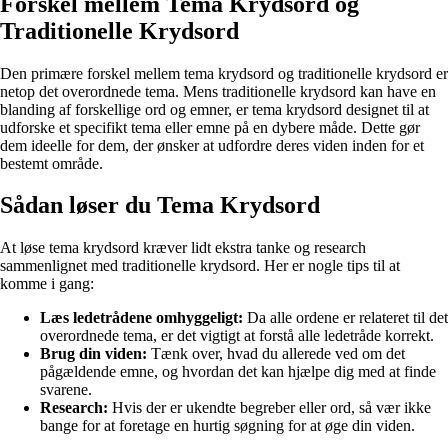
Forskel mellem Tema Krydsord og
Traditionelle Krydsord
Den primære forskel mellem tema krydsord og traditionelle krydsord er
netop det overordnede tema. Mens traditionelle krydsord kan have en
blanding af forskellige ord og emner, er tema krydsord designet til at
udforske et specifikt tema eller emne på en dybere måde. Dette gør
dem ideelle for dem, der ønsker at udfordre deres viden inden for et
bestemt område.
Sådan løser du Tema Krydsord
At løse tema krydsord kræver lidt ekstra tanke og research
sammenlignet med traditionelle krydsord. Her er nogle tips til at
komme i gang:
Læs ledetrådene omhyggeligt:
Da alle ordene er relateret til det
overordnede tema, er det vigtigt at forstå alle ledetråde korrekt.
Brug din viden:
Tænk over, hvad du allerede ved om det
pågældende emne, og hvordan det kan hjælpe dig med at finde
svarene.
Research:
Hvis der er ukendte begreber eller ord, så vær ikke
bange for at foretage en hurtig søgning for at øge din viden.