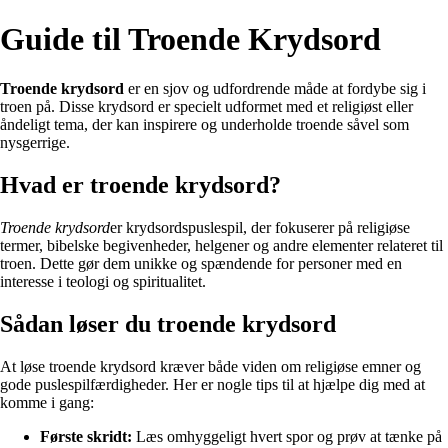
Guide til Troende Krydsord
Troende krydsord
er en sjov og udfordrende måde at fordybe sig i
troen på. Disse krydsord er specielt udformet med et religiøst eller
åndeligt tema, der kan inspirere og underholde troende såvel som
nysgerrige.
Hvad er troende krydsord?
Troende krydsord
er krydsordspuslespil, der fokuserer på religiøse
termer, bibelske begivenheder, helgener og andre elementer relateret til
troen. Dette gør dem unikke og spændende for personer med en
interesse i teologi og spiritualitet.
Sådan løser du troende krydsord
At løse troende krydsord kræver både viden om religiøse emner og
gode puslespilfærdigheder. Her er nogle tips til at hjælpe dig med at
komme i gang:
Første skridt:
Læs omhyggeligt hvert spor og prøv at tænke på