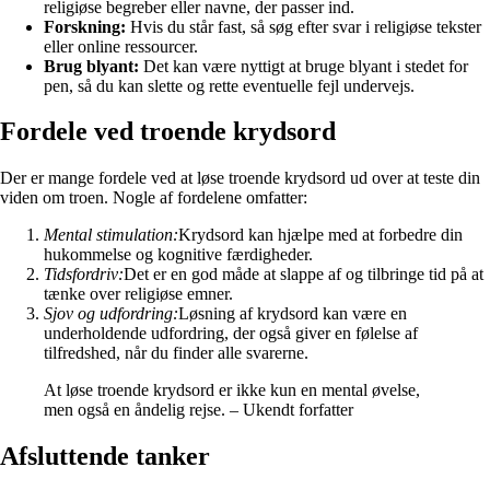
religiøse begreber eller navne, der passer ind.
Forskning:
Hvis du står fast, så søg efter svar i religiøse tekster
eller online ressourcer.
Brug blyant:
Det kan være nyttigt at bruge blyant i stedet for
pen, så du kan slette og rette eventuelle fejl undervejs.
Fordele ved troende krydsord
Der er mange fordele ved at løse troende krydsord ud over at teste din
viden om troen. Nogle af fordelene omfatter:
Mental stimulation:
Krydsord kan hjælpe med at forbedre din
hukommelse og kognitive færdigheder.
Tidsfordriv:
Det er en god måde at slappe af og tilbringe tid på at
tænke over religiøse emner.
Sjov og udfordring:
Løsning af krydsord kan være en
underholdende udfordring, der også giver en følelse af
tilfredshed, når du finder alle svarerne.
At løse troende krydsord er ikke kun en mental øvelse,
men også en åndelig rejse. – Ukendt forfatter
Afsluttende tanker