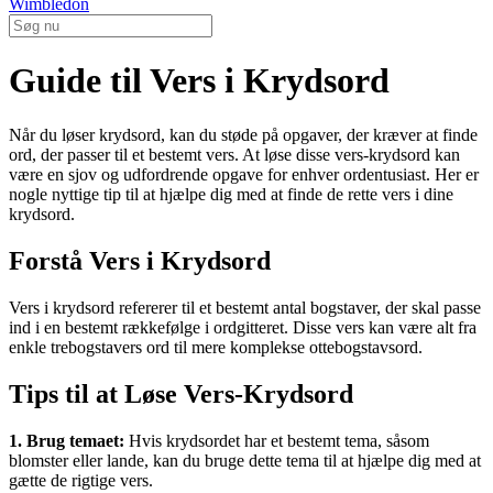
Wimbledon
Guide til Vers i Krydsord
Når du løser krydsord, kan du støde på opgaver, der kræver at finde
ord, der passer til et bestemt vers. At løse disse vers-krydsord kan
være en sjov og udfordrende opgave for enhver ordentusiast. Her er
nogle nyttige tip til at hjælpe dig med at finde de rette vers i dine
krydsord.
Forstå Vers i Krydsord
Vers i krydsord refererer til et bestemt antal bogstaver, der skal passe
ind i en bestemt rækkefølge i ordgitteret. Disse vers kan være alt fra
enkle trebogstavers ord til mere komplekse ottebogstavsord.
Tips til at Løse Vers-Krydsord
1. Brug temaet:
Hvis krydsordet har et bestemt tema, såsom
blomster eller lande, kan du bruge dette tema til at hjælpe dig med at
gætte de rigtige vers.