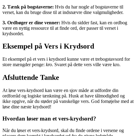
2. Tænk på bogstaverne:
Hvis du har nogle af bogstaverne til
verset, kan du bruge disse til at indsnævre dine valgmuligheder.
3. Ordbøger er dine venner:
Hvis du sidder fast, kan en ordbog
være en nyttig ressource til at finde ord, der passer til verset i
krydsordet.
Eksempel på Vers i Krydsord
Et eksempel på et vers i krydsord kunne være et trebogstavsord for
store mængder penge:
k
r
o
. Svaret på dette vers ville være kro.
Afsluttende Tanke
At løse vers-krydsord kan være en sjov måde at udfordre din
ordforråd og logiske tænkning på. Husk at have tålmodighed og
ikke opgive, når du støder på vanskelige vers. God fornøjelse med at
løse dine næste krydsord!
Hvordan løser man et vers-krydsord?
Når du løser et vers-krydsord, skal du finde ordene i versene og
placere dem korrekt i krydsordet ud fra de givne ledetråde.