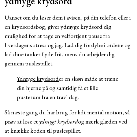
ydmyge krydsord
Uanset om du løser dem i avisen, på din telefon eller i
en krydsordsbog, giver ydmyge krydsord dig
mulighed for at tage en velfortjent pause fra
hverdagens stress og jag. Lad dig fordybe i ordene og
lad dine tanker flyde frit, mens du arbejder dig
gennem puslespillet.
Ydmyge krydsord
er en skøn måde at træne
din hjerne på og samtidig få et lille
pusterum fra en travl dag.
Så næste gang du har brug for lidt mental motion, så
prøv at løse et
ydmygt krydsord
og mærk glæden ved
at knække koden til puslespillet.