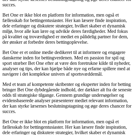
succes.
Bet One er ikke blot en platform for information, men også et
fællesskab for bettingentusiaster. Her kan læsere finde inspiration,
dele erfaringer og diskutere strategier, hvilket skaber et dynamisk
miljø, hvor alle kan lære og udvikle deres færdigheder. Med fokus
på kvalitet og troværdighed er mediet en pålidelig partner for dem,
der ønsker at forbedre deres bettingoplevelse.
Bet One er et online medie dedikeret til at informere og engagere
danskerne inden for bettingverdenen. Med en passion for spil og
sport stræber Bet One efter at være den foretrukne kilde til nyheder,
analyser og tips, der kan hjælpe både nye og erfarne spillere med at
navigere i det komplekse univers af sportsvæddemål.
Med et team af kompetente skribenter og eksperter inden for betting
bringer Bet One dybdegående indhold, der dækker alt fra de seneste
odds til strategiske tilgange. Gennem grundige undersøgelser og
evidensbaserede analyser præsenterer mediet relevant information,
der kan styrke læsernes beslutningstagning og øge deres chancer for
succes.
Bet One er ikke blot en platform for information, men også et
fællesskab for bettingentusiaster. Her kan læsere finde inspiration,
dele erfaringer og diskutere strategier, hvilket skaber et dynamisk