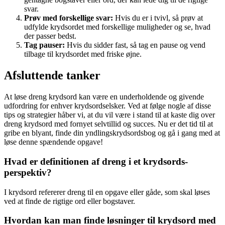
svar.
Prøv med forskellige svar:
Hvis du er i tvivl, så prøv at
udfylde krydsordet med forskellige muligheder og se, hvad
der passer bedst.
Tag pauser:
Hvis du sidder fast, så tag en pause og vend
tilbage til krydsordet med friske øjne.
Afsluttende tanker
At løse dreng krydsord kan være en underholdende og givende
udfordring for enhver krydsordselsker. Ved at følge nogle af disse
tips og strategier håber vi, at du vil være i stand til at kaste dig over
dreng krydsord med fornyet selvtillid og succes. Nu er det tid til at
gribe en blyant, finde din yndlingskrydsordsbog og gå i gang med at
løse denne spændende opgave!
Hvad er definitionen af dreng i et krydsords-
perspektiv?
I krydsord refererer dreng til en opgave eller gåde, som skal løses
ved at finde de rigtige ord eller bogstaver.
Hvordan kan man finde løsninger til krydsord med