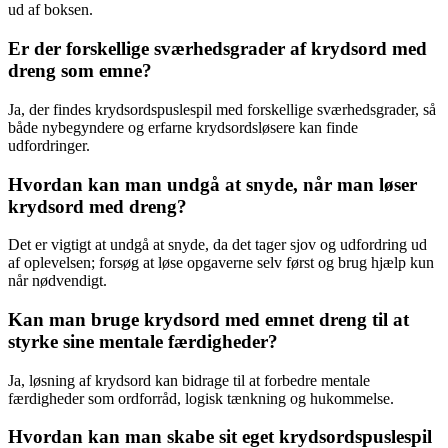
ud af boksen.
Er der forskellige sværhedsgrader af krydsord med
dreng som emne?
Ja, der findes krydsordspuslespil med forskellige sværhedsgrader, så
både nybegyndere og erfarne krydsordsløsere kan finde
udfordringer.
Hvordan kan man undgå at snyde, når man løser
krydsord med dreng?
Det er vigtigt at undgå at snyde, da det tager sjov og udfordring ud
af oplevelsen; forsøg at løse opgaverne selv først og brug hjælp kun
når nødvendigt.
Kan man bruge krydsord med emnet dreng til at
styrke sine mentale færdigheder?
Ja, løsning af krydsord kan bidrage til at forbedre mentale
færdigheder som ordforråd, logisk tænkning og hukommelse.
Hvordan kan man skabe sit eget krydsordspuslespil