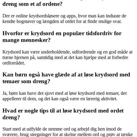
dreng som et af ordene?
Der er online krydsordsløsere og apps, hvor man kan indtaste de
kendte bogstaver og længden af ordet for at finde mulige svar.
Hvorfor er krydsord en populær tidsfordriv for
mange mennesker?
Krydsord kan være underholdende, udfordrende og en god måde at
træne hjernen på, samtidig med at det kan hjælpe med at forbedre
ordforrådet.
Kan børn også have glæde af at løse krydsord med
temaer som dreng?
Ja, børn kan have det sjovt med at løse krydsord med temaer, der
appellerer til dem, og det kan også være en lærerig aktivitet.
Hvad er nogle tips til at løse krydsord med ordet
dreng?
Start med at udfylde de nemme ord og arbejd dig hen imod de
sværere, brug stregninger for at skelne mellem ord og prøv at tænke