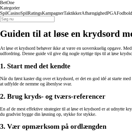
BetOne
Kategorier
Spil
Casino
Spil
Ratings
Kampagner
Taktikker
Afhængighed
PGA
Fodbol
Guiden til at løse en krydsord m
At løse et krydsord behøver ikke at være en uoverskuelig opgave. Med de
udfordring. Denne guide vil give dig nogle nyttige tips til at løse kryd
1. Start med det kendte
Når du først kaster dig over et krydsord, er det en god idé at starte 
at udfylde de nemme og åbenlyse svar.
2. Brug kryds- og tværs-referencer
En af de mest effektive strategier til at løse et krydsord er at udnytte 
du gradvist bygge din løsning op, stykke for stykke.
3. Vær opmærksom på ordlængden