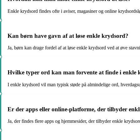
Enkle krydsord findes ofte i aviser, magasiner og online krydsordslø
Kan børn have gavn af at løse enkle krydsord?
Ja, børn kan drage fordel af at løse enkle krydsord ved at øve stavn
Hvilke typer ord kan man forvente at finde i enkle
I enkle krydsord vil man typisk støde på almindelige ord, hverdags
Er der apps eller online-platforme, der tilbyder enkl
Ja, der findes flere apps og hjemmesider, der tilbyder enkle krydsord