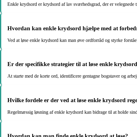
Enkle krydsord er krydsord af lav sværhedsgrad, der er velegnede ti
Hvordan kan enkle krydsord hjælpe med at forbed
Ved at løse enkle krydsord kan man øve ordforråd og styrke forståel
Er der specifikke strategier til at løse enkle krydsor
At starte med de korte ord, identificere gentagne bogstaver og arbejd
Hvilke fordele er der ved at løse enkle krydsord re
Regelmæssig løsning af enkle krydsord kan bidrage til at holde sin
Hvordan kan man finde enkle krydsord at løse?