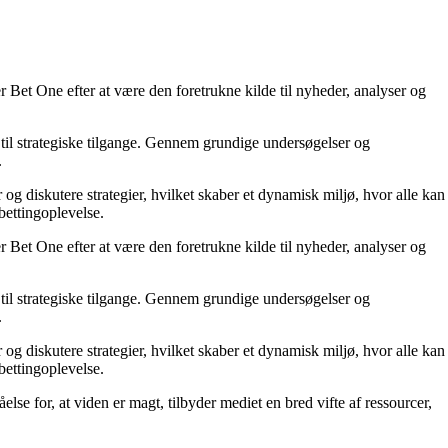
 Bet One efter at være den foretrukne kilde til nyheder, analyser og
til strategiske tilgange. Gennem grundige undersøgelser og
.
 og diskutere strategier, hvilket skaber et dynamisk miljø, hvor alle kan
bettingoplevelse.
 Bet One efter at være den foretrukne kilde til nyheder, analyser og
til strategiske tilgange. Gennem grundige undersøgelser og
.
 og diskutere strategier, hvilket skaber et dynamisk miljø, hvor alle kan
bettingoplevelse.
else for, at viden er magt, tilbyder mediet en bred vifte af ressourcer,