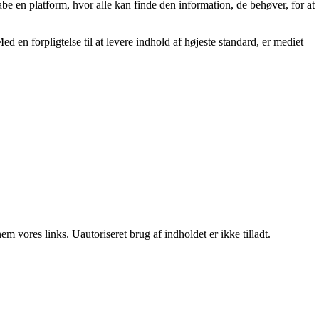
kabe en platform, hvor alle kan finde den information, de behøver, for at
ed en forpligtelse til at levere indhold af højeste standard, er mediet
 vores links. Uautoriseret brug af indholdet er ikke tilladt.