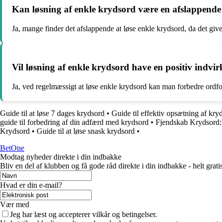
Kan løsning af enkle krydsord være en afslappende 
Ja, mange finder det afslappende at løse enkle krydsord, da det give
Vil løsning af enkle krydsord have en positiv indvi
Ja, ved regelmæssigt at løse enkle krydsord kan man forbedre ordfo
Guide til at løse 7 dages krydsord
•
Guide til effektiv opsætning af kry
guide til forbedring af din adfærd med krydsord
•
Fjendskab Krydsord: 
Krydsord
•
Guide til at løse snask krydsord
•
BetOne
Modtag nyheder direkte i din indbakke
Bliv en del af klubben og få gode råd direkte i din indbakke - helt gratis
Hvad er din e-mail?
Vær med
Jeg har læst og accepterer vilkår og betingelser.