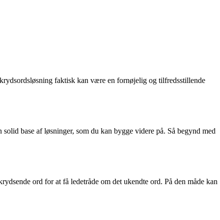
rydsordsløsning faktisk kan være en fornøjelig og tilfredsstillende
 en solid base af løsninger, som du kan bygge videre på. Så begynd med
 de krydsende ord for at få ledetråde om det ukendte ord. På den måde kan