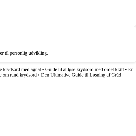
 til personlig udvikling.
øse krydsord med agnat
•
Guide til at løse krydsord med ordet kløft
•
En
de om rand krydsord
•
Den Ultimative Guide til Løsning af Gråd