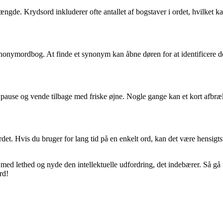
ngde. Krydsord inkluderer ofte antallet af bogstaver i ordet, hvilket kan
ynonymordbog. At finde et synonym kan åbne døren for at identificere de
n pause og vende tilbage med friske øjne. Nogle gange kan et kort afbræk
ordet. Hvis du bruger for lang tid på en enkelt ord, kan det være hensigt
d med lethed og nyde den intellektuelle udfordring, det indebærer. Så g
rd!