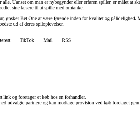
or alle. Uanset om man er nybegynder eller erfaren spiller, er målet at s
ediet sine læsere til at spille med omtanke.
ltur, ønsker Bet One at være førende inden for kvalitet og pålidelighed. M
bedste ud af deres spiloplevelser.
terest
TikTok
Mail
RSS
t link og foretager et køb hos en forhandler.
med udvalgte partnere og kan modtage provision ved køb foretaget gennem