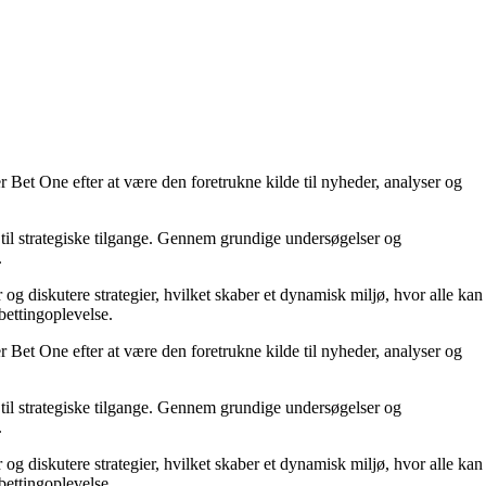
 Bet One efter at være den foretrukne kilde til nyheder, analyser og
til strategiske tilgange. Gennem grundige undersøgelser og
.
 og diskutere strategier, hvilket skaber et dynamisk miljø, hvor alle kan
bettingoplevelse.
 Bet One efter at være den foretrukne kilde til nyheder, analyser og
til strategiske tilgange. Gennem grundige undersøgelser og
.
 og diskutere strategier, hvilket skaber et dynamisk miljø, hvor alle kan
bettingoplevelse.