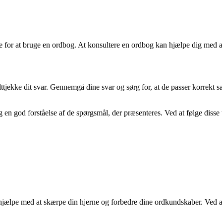
e for at bruge en ordbog. At konsultere en ordbog kan hjælpe dig med at 
belttjekke dit svar. Gennemgå dine svar og sørg for, at de passer korrek
en god forståelse af de spørgsmål, der præsenteres. Ved at følge disse t
n hjælpe med at skærpe din hjerne og forbedre dine ordkundskaber. Ved 