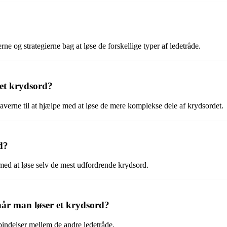
rne og strategierne bag at løse de forskellige typer af ledetråde.
 et krydsord?
erne til at hjælpe med at løse de mere komplekse dele af krydsordet.
d?
 med at løse selv de mest udfordrende krydsord.
når man løser et krydsord?
bindelser mellem de andre ledetråde.