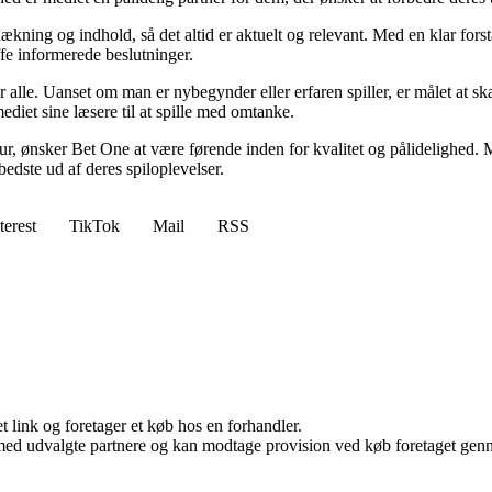
ækning og indhold, så det altid er aktuelt og relevant. Med en klar forstå
fe informerede beslutninger.
or alle. Uanset om man er nybegynder eller erfaren spiller, er målet at s
ediet sine læsere til at spille med omtanke.
ltur, ønsker Bet One at være førende inden for kvalitet og pålidelighed. M
bedste ud af deres spiloplevelser.
terest
TikTok
Mail
RSS
t link og foretager et køb hos en forhandler.
med udvalgte partnere og kan modtage provision ved køb foretaget gennem