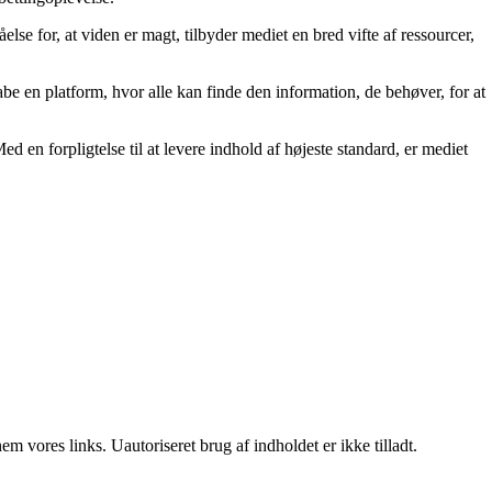
else for, at viden er magt, tilbyder mediet en bred vifte af ressourcer,
kabe en platform, hvor alle kan finde den information, de behøver, for at
ed en forpligtelse til at levere indhold af højeste standard, er mediet
 vores links. Uautoriseret brug af indholdet er ikke tilladt.