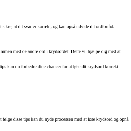
sikre, at dit svar er korrekt, og kan også udvide dit ordforråd.
t sammen med de andre ord i krydsordet. Dette vil hjælpe dig med at
ips kan du forbedre dine chancer for at løse dit krydsord korrekt
at følge disse tips kan du nyde processen med at løse krydsord og opnå