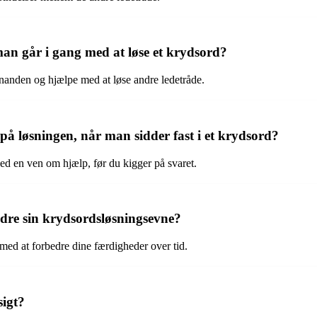
 man går i gang med at løse et krydsord?
inanden og hjælpe med at løse andre ledetråde.
 på løsningen, når man sidder fast i et krydsord?
bed en ven om hjælp, før du kigger på svaret.
edre sin krydsordsløsningsevne?
med at forbedre dine færdigheder over tid.
sigt?