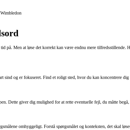
d
Wimbledon
dsord
id på. Men at løse det korrekt kan være endnu mere tilfredsstillende. He
klart sind og er fokuseret. Find et roligt sted, hvor du kan koncentrere dig
pen. Dette giver dig mulighed for at rette eventuelle fejl, du måtte begå, 
ørgsmålene omhyggeligt. Forstå spørgsmålet og konteksten, det skal løses 