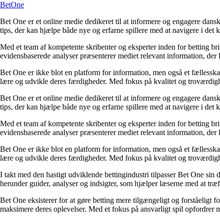
BetOne
Bet One er et online medie dedikeret til at informere og engagere dansk
tips, der kan hjælpe både nye og erfarne spillere med at navigere i de
Med et team af kompetente skribenter og eksperter inden for betting br
evidensbaserede analyser præsenterer mediet relevant information, der 
Bet One er ikke blot en platform for information, men også et fællesskab 
lære og udvikle deres færdigheder. Med fokus på kvalitet og troværdighe
Bet One er et online medie dedikeret til at informere og engagere dansk
tips, der kan hjælpe både nye og erfarne spillere med at navigere i de
Med et team af kompetente skribenter og eksperter inden for betting br
evidensbaserede analyser præsenterer mediet relevant information, der 
Bet One er ikke blot en platform for information, men også et fællesskab 
lære og udvikle deres færdigheder. Med fokus på kvalitet og troværdighe
I takt med den hastigt udviklende bettingindustri tilpasser Bet One sin d
herunder guider, analyser og indsigter, som hjælper læserne med at træf
Bet One eksisterer for at gøre betting mere tilgængeligt og forståeligt f
maksimere deres oplevelser. Med et fokus på ansvarligt spil opfordrer m