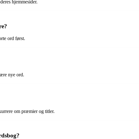
å deres hjemmesider.
re?
rte ord først.
lære nye ord.
urrere om præmier og titler.
ordsbog?