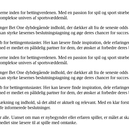
erne inden for bettingverdenen. Med en passion for spil og sport stræber
t komplekse univers af sportsvæddemål.
inger Bet One dybdegående indhold, der dækker alt fra de seneste odds 
kan styrke læsernes beslutningstagning og øge deres chancer for succes
for bettingentusiaster. Her kan læsere finde inspiration, dele erfaringer
d er mediet en pålidelig partner for dem, der ønsker at forbedre deres 
erne inden for bettingverdenen. Med en passion for spil og sport stræber
t komplekse univers af sportsvæddemål.
inger Bet One dybdegående indhold, der dækker alt fra de seneste odds 
kan styrke læsernes beslutningstagning og øge deres chancer for succes
for bettingentusiaster. Her kan læsere finde inspiration, dele erfaringer
d er mediet en pålidelig partner for dem, der ønsker at forbedre deres 
ækning og indhold, så det altid er aktuelt og relevant. Med en klar forstå
fe informerede beslutninger.
or alle. Uanset om man er nybegynder eller erfaren spiller, er målet at s
ediet sine læsere til at spille med omtanke.