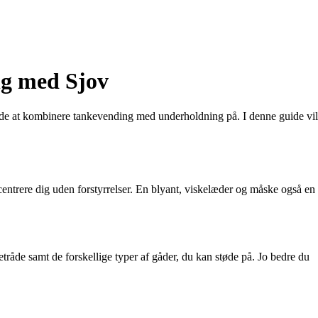
ng med Sjov
k måde at kombinere tankevending med underholdning på. I denne guide vil
oncentrere dig uden forstyrrelser. En blyant, viskelæder og måske også en
etråde samt de forskellige typer af gåder, du kan støde på. Jo bedre du