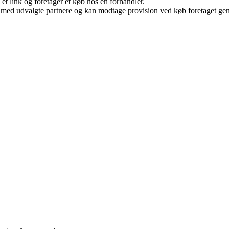
 et link og foretager et køb hos en forhandler.
 med udvalgte partnere og kan modtage provision ved køb foretaget genne