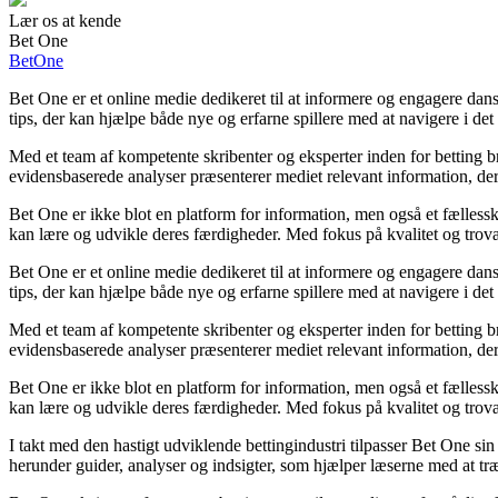
Lær os at kende
Bet One
BetOne
Bet One er et online medie dedikeret til at informere og engagere dans
tips, der kan hjælpe både nye og erfarne spillere med at navigere i d
Med et team af kompetente skribenter og eksperter inden for betting 
evidensbaserede analyser præsenterer mediet relevant information, der
Bet One er ikke blot en platform for information, men også et fællesska
kan lære og udvikle deres færdigheder. Med fokus på kvalitet og trovæ
Bet One er et online medie dedikeret til at informere og engagere dans
tips, der kan hjælpe både nye og erfarne spillere med at navigere i d
Med et team af kompetente skribenter og eksperter inden for betting 
evidensbaserede analyser præsenterer mediet relevant information, der
Bet One er ikke blot en platform for information, men også et fællesska
kan lære og udvikle deres færdigheder. Med fokus på kvalitet og trovæ
I takt med den hastigt udviklende bettingindustri tilpasser Bet One sin 
herunder guider, analyser og indsigter, som hjælper læserne med at tr