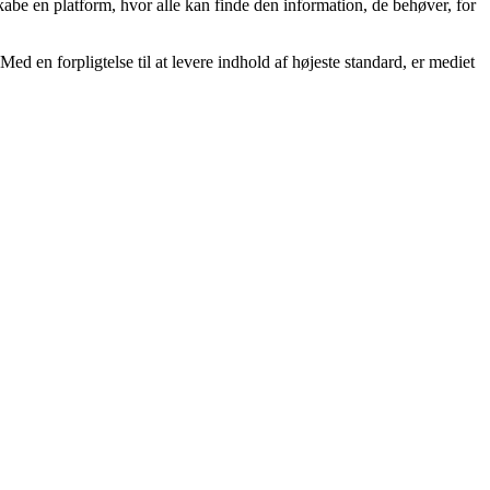
 skabe en platform, hvor alle kan finde den information, de behøver, for
Med en forpligtelse til at levere indhold af højeste standard, er mediet