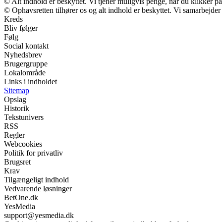
© Alt indhold er beskyttet. Vi tjener muligvis penge, når du klikker på
© Ophavsretten tilhører os og alt indhold er beskyttet. Vi samarbejder
Kreds
Bliv følger
Følg
Social kontakt
Nyhedsbrev
Brugergruppe
Lokalområde
Links i indholdet
Sitemap
Opslag
Historik
Tekstunivers
RSS
Regler
Webcookies
Politik for privatliv
Brugsret
Krav
Tilgængeligt indhold
Vedvarende løsninger
BetOne.dk
YesMedia
support@yesmedia.dk