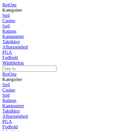
BetOne
Kategorier
Spil
Casino
Spil
Ratings
Kampagner
Taktikker
Afhængighed
PGA
Fodbold
Wimbledon
BetOne
Kategorier
Spil
Casino
Spil
Ratings
Kampagner
Taktikker
Afhængighed
PGA
Fodbold