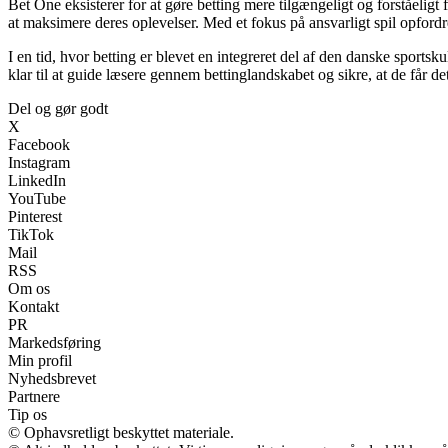
Bet One eksisterer for at gøre betting mere tilgængeligt og forståeligt
at maksimere deres oplevelser. Med et fokus på ansvarligt spil opfordre
I en tid, hvor betting er blevet en integreret del af den danske sportsk
klar til at guide læsere gennem bettinglandskabet og sikre, at de får de
Del og gør godt
X
Facebook
Instagram
LinkedIn
YouTube
Pinterest
TikTok
Mail
RSS
Om os
Kontakt
PR
Markedsføring
Min profil
Nyhedsbrevet
Partnere
Tip os
© Ophavsretligt beskyttet materiale.