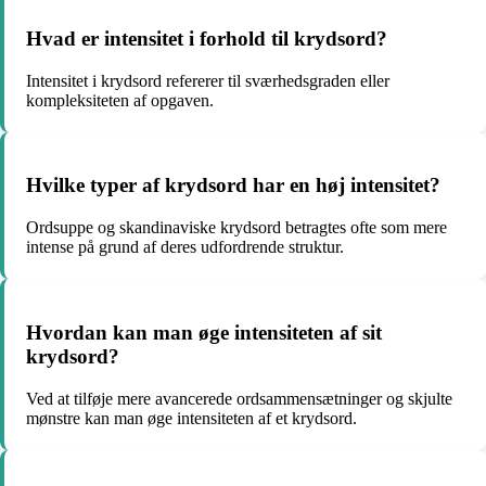
Hvad er intensitet i forhold til krydsord?
Intensitet i krydsord refererer til sværhedsgraden eller
kompleksiteten af opgaven.
Hvilke typer af krydsord har en høj intensitet?
Ordsuppe og skandinaviske krydsord betragtes ofte som mere
intense på grund af deres udfordrende struktur.
Hvordan kan man øge intensiteten af sit
krydsord?
Ved at tilføje mere avancerede ordsammensætninger og skjulte
mønstre kan man øge intensiteten af et krydsord.